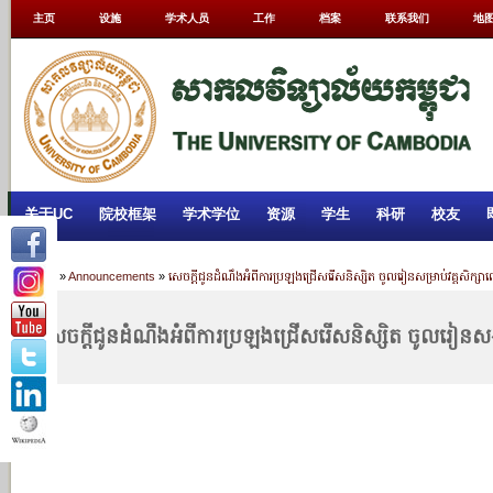
主页
设施
学术人员
工作
档案
联系我们
地
关于UC
院校框架
学术学位
资源
学生
科研
校友
Home
»
Announcements
»
សេចក្តីជូនដំណឹងអំពីការប្រឡងជ្រើសរើសនិស្សិត ចូលរៀនសម្រាប់វគ្គសិក្
សេចក្តីជូនដំណឹងអំពីការប្រឡងជ្រើសរើសនិស្សិត ចូលរៀន