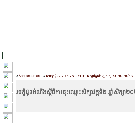
FACILITIES
ACADEMIC STAFF
ARCHIVES
HELPING UC
ABOUT UC
COLLEGES
ACADEMICS
RESOURCES
STU
Home
»
Announcements
»
សេចក្ដីជូនដំណឹងស្ដីពីការចុះឈ្មោះសិក្សាវគ្គទី​២ ឆ្នាំសិក្សា២០២០-២០២១
សេចក្ដីជូនដំណឹងស្ដីពីការចុះឈ្មោះសិក្សាវគ្គទី​២ ឆ្នាំសិក