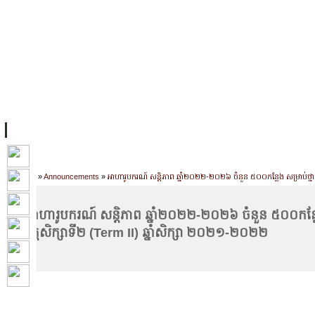
FACILITIES
ACADEMIC STAFF
ARCHIVES
HELPING UC
ABOUT UC
COLLEGES
ACADEMICS
RESOURCES
STU
Home
»
Announcements
»
អាហារូបករណ៍ សន្តិភាព ឆ្នាំ២០២២-២០២៦ ចំនួន ៥០០កន្លែង សម្រាប់ថ្នាក់
អាហារូបករណ៍ សន្តិភាព ឆ្នាំ២០២២-២០២៦ ចំនួន ៥០០កន្លែង ស
វគ្គសិក្សាទី២ (Term II) ឆ្នាំសិក្សា ២០២១-២០២២