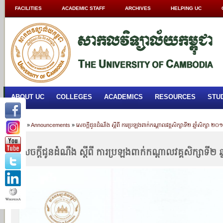
FACILITIES
ACADEMIC STAFF
ARCHIVES
HELPING UC
ABOUT UC
COLLEGES
ACADEMICS
RESOURCES
STU
Home
»
Announcements
»
សេចក្តីជូនដំណឹង ស្តីពី ការប្រឡងពាក់កណ្តាលវគ្គសិក្សាទី២ ឆ្នាំសិក្សា
សេចក្តីជូនដំណឹង ស្តីពី ការប្រឡងពាក់កណ្តាលវគ្គសិក្សាទី២