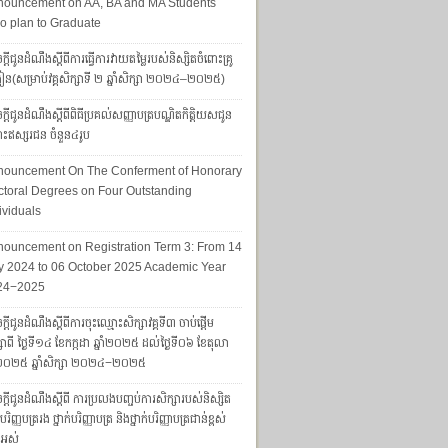
nouncement on AA, BA and MA Students
 plan to Graduate
្តីជូនដំណឹងស្តីពីការធ្វើការវាយតម្លៃរបស់និស្សិតចំពោះគ្រូ
រៀន(សម្រាប់វគ្គសិក្សាទី ២ ឆ្នាំសិក្សា ២០២៤–២០២៥)
្តីជូនដំណឹងស្ដីពីពិធីប្រគល់សញ្ញាបត្របណ្ឌិតកិត្តិយសជូន
ោះឥស្សរជន ចំនួន៤រូប
nouncement On The Conferment of Honorary
toral Degrees on Four Outstanding
ividuals
ouncement on Registration Term 3: From 14
y 2024 to 06 October 2025 Academic Year
24−2025
្ដីជូនដំណឹងស្ដីពីការចុះឈ្មោះសិក្សាវគ្គទី៣ ចាប់ផ្តើម
សាពី ថ្ងៃទី១៤ ខែកក្កដា ឆ្នាំ២០២៥ ដល់ថ្ងៃទី០៦ ខែតុលា
ាំ២០២៥ ឆ្នាំសិក្សា ២០២៤−២០២៥
្តីជូនដំណឹងស្តីពី ការប្រលងបញ្ចប់ការសិក្សារបស់និស្សិត
ក់បរិញ្ញបត្ររង ថ្នាក់បរិញ្ញាបត្រ និងថ្នាក់បរិញ្ញាបត្រជាន់ខ្ពស់
ងអស់