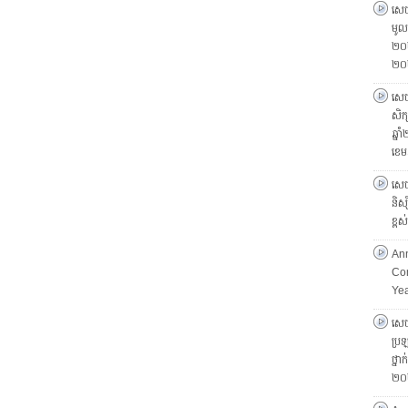
សេចក
មូលដ
២០២
២០
សេចក
សិក្
ឆ្ន
ខេម
សេចក
និស្
ខ្ព
Ann
Com
Ye
សេចក
ប្រឡ
ថ្នា
២០