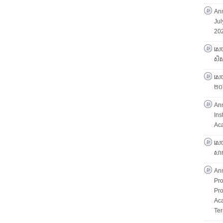
Ann
Jul
202
សេច
សិស្
សេចក
២០
An
Ins
Ac
សេច
សាក
An
Pro
Pro
Ac
Ter