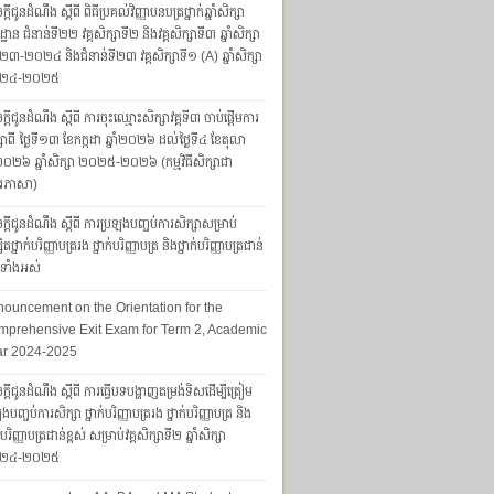
្តីជូនដំណឹង ស្តីពី ពិធីប្រគល់វិញ្ញាបនបត្រថ្នាក់ឆ្នាំសិក្សា
្ឋាន ជំនាន់ទី២២ វគ្គសិក្សាទី២ និងវគ្គសិក្សាទី៣ ឆ្នាំសិក្សា
៣-២០២៤ និងជំនាន់ទី២៣ វគ្គសិក្សាទី១ (A) ឆ្នាំសិក្សា
២៤-២០២៥
្តីជូនដំណឹង ស្តីពី ការចុះឈ្មោះសិក្សាវគ្គទី៣ ចាប់ផ្តើមការ
សាពី ថ្ងៃទី១៣ ខែកក្កដា ឆ្នាំ២០២៦ ដល់ថ្ងៃទី៤ ខែតុលា
ាំ២០២៦ ឆ្នាំសិក្សា ២០២៥-២០២៦ (កម្មវិធីសិក្សាជា
រភាសា)
្តីជូនដំណឹង ស្តីពី ការប្រឡងបញ្ចប់ការសិក្សាសម្រាប់
សិតថ្នាក់បរិញ្ញាបត្ររង ថ្នាក់បរិញ្ញាបត្រ និងថ្នាក់បរិញ្ញាបត្រជាន់
ស់ទាំងអស់
ouncement on the Orientation for the
prehensive Exit Exam for Term 2, Academic
ar 2024-2025
្តីជូនដំណឹង ស្តីពី ការធ្វើបទបង្ហាញតម្រង់ទិសដើម្បីត្រៀម
ងបញ្ចប់ការសិក្សា ថ្នាក់បរិញ្ញាបត្ររង ថ្នាក់បរិញ្ញាបត្រ និង
ក់បរិញ្ញាបត្រជាន់ខ្ពស់ សម្រាប់វគ្គសិក្សាទី២ ឆ្នាំសិក្សា
២៤-២០២៥