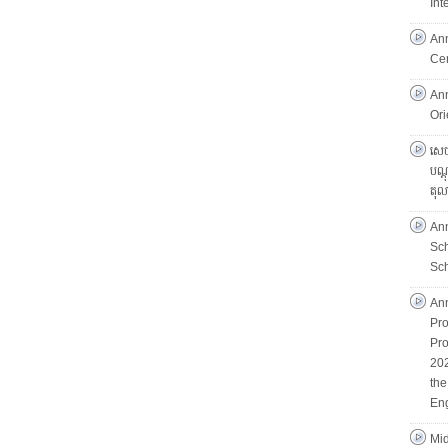
Int
An
Ce
An
Ori
សេចក
បណ្ដ
តុល
An
Sc
Sch
An
Pro
Pro
202
th
Eng
Mid