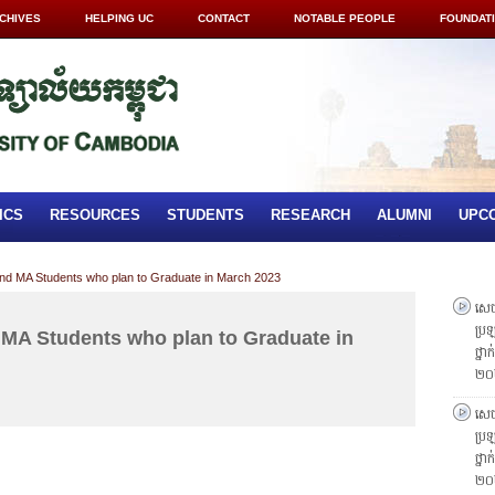
CHIVES
HELPING UC
CONTACT
NOTABLE PEOPLE
FOUNDAT
ICS
RESOURCES
STUDENTS
RESEARCH
ALUMNI
UPC
d MA Students who plan to Graduate in March 2023
សេចក
ប្រឡ
A Students who plan to Graduate in
ថ្នា
២០
សេចក
ប្រឡ
ថ្នា
២០