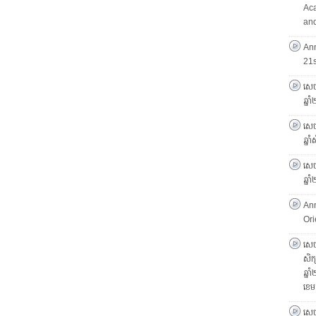
Ac
and
An
21
សេច
ឆ្ន
សេចក
ឆ្ន
សេចក
ឆ្ន
An
Ori
សេចក
សិក្
ឆ្ន
ខេម
សេច