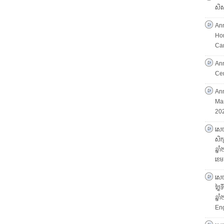
សិស្
An
Hon
Ca
An
Ce
Ann
Mar
202
សេចក
សិក្
ឆ្ន
ខេម
សេចក
ថ្ងៃ
ឆ្ន
Eng