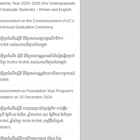
ademic Year 2025–2026 (For Undergraduate
 Graduate Students) – Khmer and English
nouncement on the Commencement of UC's
st Annual Graduation Ceremony
ក្តីជូនដំណឹងស្តីពី ពិធីប្រគល់សញ្ញាបត្រលើកទី២១
ាំ២០២៥ របស់សាកលវិទ្យាល័យកម្ពុជា
្តីជូនដំណឹង ស្តីពី ពិធីប្រគល់បណ្ណសរសើរនិស្សិតឆ្នើមប្រចាំ
ាំសិក្សា ២០២៤-២០២៥ របស់សកលវិទ្យាល័យកម្ពុជា
្ដីជូនដំណឹងស្ដីពី ពិធីប្រគល់បណ្ណជ័យលាភីអាហារូបករណ៍​​​​​​
ាំ២០២៥
nouncement on Foundation-Year Program's
entation on 16 December 2024
្តីជូនដំណឹងស្តីពី ការចុះឈ្មោះសិក្សាវគ្គទី២ ចាប់ផ្តើម
សាពី ថ្ងៃទី០៣ ខែមីនា ឆ្នាំ២០២៥ ដល់ ថ្ងៃទី២៩ ខែមិថុនា
ាំ២០២៥ ឆ្នាំសិក្សា ២០២-២០២៥ (កម្មវិធីសិក្សាជា
រភាសា)
ក្តីជូនដំណឹងស្តីពីការបើកមហោស្រព សិល្បៈគំនូរ