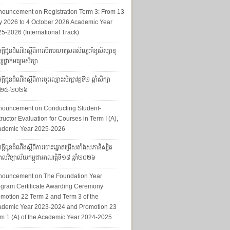
ouncement on Registration Term 3: From 13
y 2026 to 4 October 2026 Academic Year
5-2026 (International Track)
ក្ដីជូនដំណឹងស្ដីពីការបើកមហោស្រពសិល្បៈគំនូសិស្សានុ
សថ្នាក់មធ្យមសិក្សា
្ដីជូនដំណឹងស្ដីពីការចុះឈ្មោះសិក្សាវគ្គទី២ ឆ្នាំសិក្សា
២៥-២០២៦
nouncement on Conducting Student-
tructor Evaluation for Courses in Term I (A),
ademic Year 2025-2026
ក្តីជូនដំណឹងស្តីពីការបោះឆ្នោតជ្រើសតាំងសភានិស្សិត
លវិទ្យាល័យកម្ពុជាអាណត្តិទី១៨ ឆ្នាំ២០២៦
nouncement on The Foundation Year
gram Certificate Awarding Ceremony
motion 22 Term 2 and Term 3 of the
ademic Year 2023-2024 and Promotion 23
m 1 (A) of the Academic Year 2024-2025