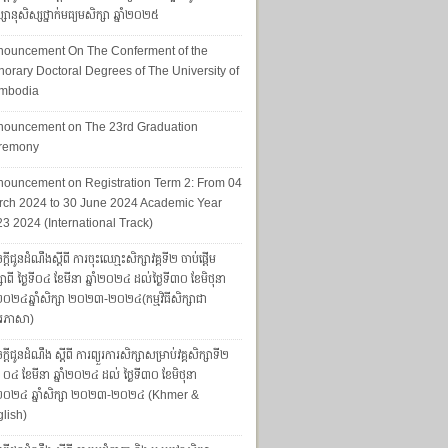
សានុសិស្សថ្នាក់មធ្យមសិក្សា ឆ្នាំ២០២៥
nouncement On The Conferment of the
orary Doctoral Degrees of The University of
mbodia
nouncement on The 23rd Graduation
remony
ouncement on Registration Term 2: From 04
ch 2024 to 30 June 2024 Academic Year
3 2024 (International Track)
្តីជូនដំណឹងស្តីពី ការចុះឈោ្មះសិក្សាវគ្គទី២ ចាប់ផ្តើម
សាពី ថ្ងៃទី០៤ ខែមីនា ឆ្នាំ២០២៤ ដល់ថ្ងៃទី៣០ ខែមិថុនា
ាំ២០២៤ឆ្នាំសិក្សា ២០២៣-២០២៤(កម្មវិធីសិក្សាជា
រភាសា)
្ដីជូនដំណឹង ស្ដីពី ការព្យួរការសិក្សាសម្រាប់វគ្គសិក្សាទី២
ទី ០៤ ខែមីនា ឆ្នាំ២០២៤ ដល់ ថ្ងៃទី៣០ ខែមិថុនា
ាំ២០២៤ ឆ្នាំសិក្សា ២០២៣-២០២៤ (Khmer &
lish)