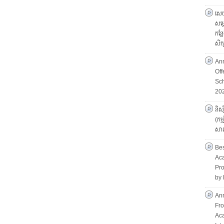
សេច
សម្
កន្ល
សិ
An
Of
Sch
20
និស្
(កម
សាល
Bes
Aca
Pro
by 
Ann
Fro
Ac