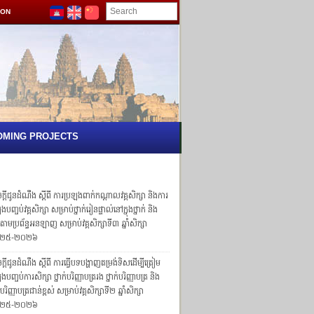
ION
OMING PROJECTS
្ដីជូនដំណឹង ស្ដីពី ការប្រឡងពាក់កណ្ដាលវគ្គសិក្សា និងការ
ងបញ្ចប់វគ្គសិក្សា សម្រាប់ថ្នាក់រៀនផ្ទាល់នៅក្នុងថ្នាក់ និង
ក់តាមប្រព័ន្ធអនឡាញ សម្រាប់វគ្គសិក្សាទី៣ ឆ្នាំសិក្សា
២៥-២០២៦
្តីជូនដំណឹង ស្តីពី ការធ្វើបទបង្ហាញតម្រង់ទិសដើម្បីត្រៀម
ងបញ្ចប់ការសិក្សា ថ្នាក់បរិញ្ញាបត្ររង ថ្នាក់បរិញ្ញាបត្រ និង
ក់បរិញ្ញាបត្រជាន់ខ្ពស់ សម្រាប់វគ្គសិក្សាទី២ ឆ្នាំសិក្សា
២៥-២០២៦