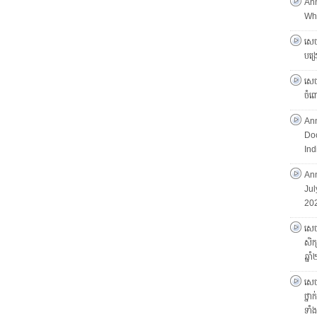
An
Who
សេចក
បង្
សេចក
ចំព
An
Doc
Ind
Ann
Jul
20
សេចក
សិក្
ឆ្ន
សេចក
ថ្នា
ទាំ