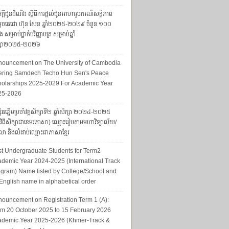
ក្តីជូនដំណឹង ស្តីពីការផ្តល់ជូនអាហារូបករណ៍សន្តិភាព
ដេចតេជោ ហ៊ុន សែន ឆ្នាំ២០២៥-២០២៩ ចំនួន ១០០
ែង សម្រាប់ថ្នាក់បរិញ្ញាបត្រ សម្រាប់ឆ្នាំ
ក្សា២០២៥-២០២៦
nouncement on The University of Cambodia
fering Samdech Techo Hun Sen's Peace
olarships 2025-2029 For Academic Year
25-2026
សិតឆ្នើមប្រចាំវគ្គសិក្សាទី២ ឆ្នាំសិក្សា ២០២៤-២០២៥
្មវិធីសិក្សាជាខេមរភាសា) ឈ្មោះរៀបតាមមហាវិទ្យាល័យ/
ា និងលំដាប់ឈ្មោះជាភាសាខ្មែរ
t Undergraduate Students for Term2
demic Year 2024-2025 (International Track
gram) Name listed by College/School and
English name in alphabetical order
ouncement on Registration Term 1 (A):
m 20 October 2025 to 15 February 2026
ademic Year 2025-2026 (Khmer-Track &