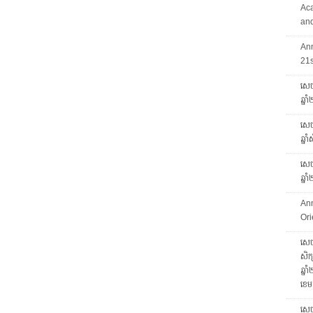
Ac
and
An
21
សេច
ឆ្ន
សេចក
ឆ្ន
សេចក
ឆ្ន
An
Ori
សេចក
សិក្
ឆ្ន
ខេម
សេច