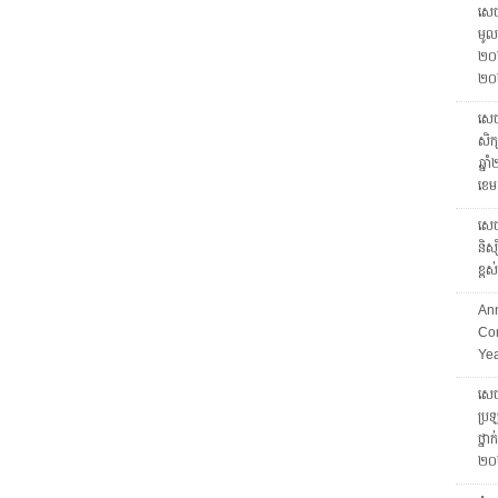
សេចក
មូលដ
២០២
២០
សេចក
សិក្
ឆ្ន
ខេម
សេចក
និស្
ខ្ព
Ann
Com
Ye
សេចក
ប្រឡ
ថ្នា
២០