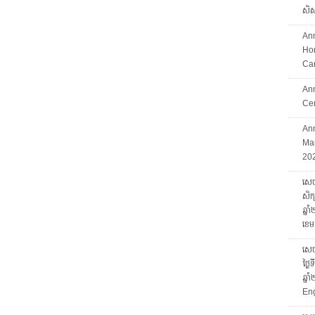
សិស្
An
Hon
Ca
An
Ce
Ann
Mar
202
សេចក
សិក្
ឆ្ន
ខេម
សេចក
ថ្ងៃ
ឆ្ន
Eng