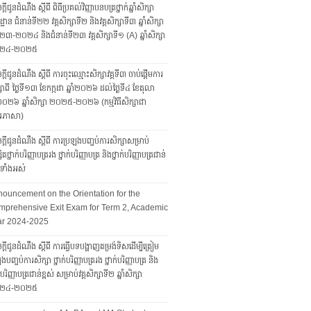
្តីជូនដំណឹង ស្តីពី ពិធីប្រគល់វិញ្ញាបនបត្រថ្នាក់ឆ្នាំសិក្សា
្ឋាន ជំនាន់ទី២២ វគ្គសិក្សាទី២ និងវគ្គសិក្សាទី៣ ឆ្នាំសិក្សា
៣-២០២៤ និងជំនាន់ទី២៣ វគ្គសិក្សាទី១ (A) ឆ្នាំសិក្សា
២៤-២០២៥
្តីជូនដំណឹង ស្តីពី ការចុះឈ្មោះសិក្សាវគ្គទី៣ ចាប់ផ្តើមការ
សាពី ថ្ងៃទី១៣ ខែកក្កដា ឆ្នាំ២០២៦ ដល់ថ្ងៃទី៤ ខែតុលា
ាំ២០២៦ ឆ្នាំសិក្សា ២០២៥-២០២៦ (កម្មវិធីសិក្សាជា
រភាសា)
្តីជូនដំណឹង ស្តីពី ការប្រឡងបញ្ចប់ការសិក្សាសម្រាប់
សិតថ្នាក់បរិញ្ញាបត្ររង ថ្នាក់បរិញ្ញាបត្រ និងថ្នាក់បរិញ្ញាបត្រជាន់
ស់ទាំងអស់
ouncement on the Orientation for the
prehensive Exit Exam for Term 2, Academic
ar 2024-2025
្តីជូនដំណឹង ស្តីពី ការធ្វើបទបង្ហាញតម្រង់ទិសដើម្បីត្រៀម
ងបញ្ចប់ការសិក្សា ថ្នាក់បរិញ្ញាបត្ររង ថ្នាក់បរិញ្ញាបត្រ និង
ក់បរិញ្ញាបត្រជាន់ខ្ពស់ សម្រាប់វគ្គសិក្សាទី២ ឆ្នាំសិក្សា
២៤-២០២៥