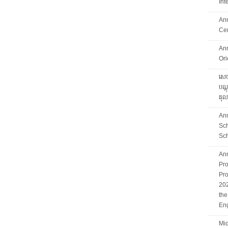
Int
An
Ce
An
Ori
សេចក
បណ្ដ
តុល
An
Sc
Sch
An
Pro
Pro
202
th
Eng
Mid