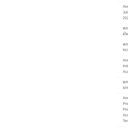
Ann
Jul
202
សេច
សិស្
សេចក
២០
An
Ins
Ac
សេច
សាក
An
Pro
Pro
Ac
Ter