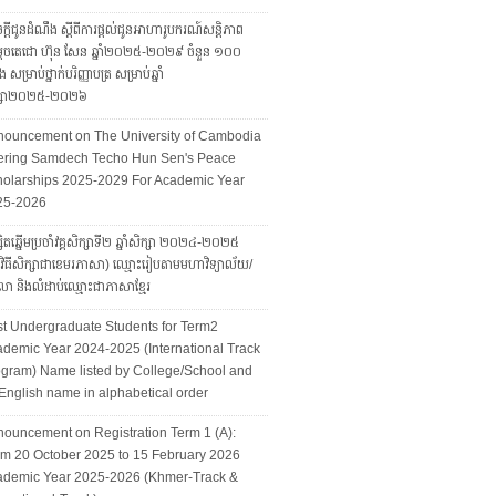
ក្តីជូនដំណឹង ស្តីពីការផ្តល់ជូនអាហារូបករណ៍សន្តិភាព
ដេចតេជោ ហ៊ុន សែន ឆ្នាំ២០២៥-២០២៩ ចំនួន ១០០
ែង សម្រាប់ថ្នាក់បរិញ្ញាបត្រ សម្រាប់ឆ្នាំ
ក្សា២០២៥-២០២៦
nouncement on The University of Cambodia
fering Samdech Techo Hun Sen's Peace
olarships 2025-2029 For Academic Year
25-2026
សិតឆ្នើមប្រចាំវគ្គសិក្សាទី២ ឆ្នាំសិក្សា ២០២៤-២០២៥
្មវិធីសិក្សាជាខេមរភាសា) ឈ្មោះរៀបតាមមហាវិទ្យាល័យ/
ា និងលំដាប់ឈ្មោះជាភាសាខ្មែរ
t Undergraduate Students for Term2
demic Year 2024-2025 (International Track
gram) Name listed by College/School and
English name in alphabetical order
ouncement on Registration Term 1 (A):
m 20 October 2025 to 15 February 2026
ademic Year 2025-2026 (Khmer-Track &