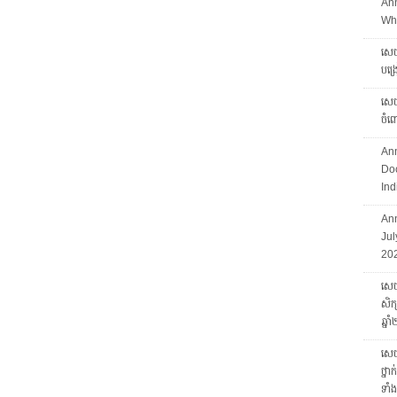
An
Who
សេចក
បង្
សេចក
ចំព
An
Doc
Ind
Ann
Jul
20
សេចក
សិក្
ឆ្ន
សេចក
ថ្នា
ទាំ