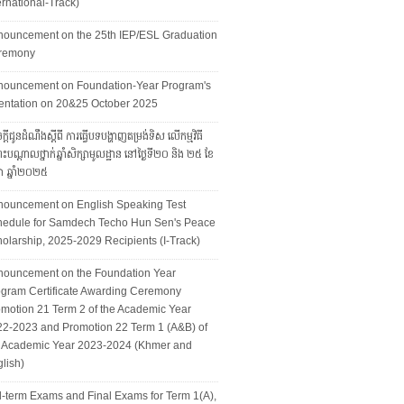
ernational-Track)
nouncement on the 25th IEP/ESL Graduation
remony
nouncement on Foundation-Year Program's
entation on 20&25 October 2025
្ដីជូនដំណឹងស្ដីពី ការធ្វើបទបង្ហាញតម្រង់ទិស លើកម្មវិធី
ុះបណ្ដាលថ្នាក់ឆ្នាំសិក្សាមូលដ្ឋាន នៅថ្ងៃទី២០ និង ២៥ ខែ
ា ឆ្នាំ២០២៥
nouncement on English Speaking Test
hedule for Samdech Techo Hun Sen's Peace
olarship, 2025-2029 Recipients (I-Track)
nouncement on the Foundation Year
gram Certificate Awarding Ceremony
motion 21 Term 2 of the Academic Year
2-2023 and Promotion 22 Term 1 (A&B) of
e Academic Year 2023-2024 (Khmer and
lish)
-term Exams and Final Exams for Term 1(A),