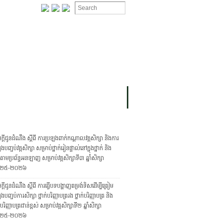
ION
OMING PROJECTS
្ដីជូនដំណឹង ស្ដីពី ការប្រឡងពាក់កណ្ដាលវគ្គសិក្សា និងការ
ងបញ្ចប់វគ្គសិក្សា សម្រាប់ថ្នាក់រៀនផ្ទាល់នៅក្នុងថ្នាក់ និង
ក់តាមប្រព័ន្ធអនឡាញ សម្រាប់វគ្គសិក្សាទី៣ ឆ្នាំសិក្សា
២៥-២០២៦
្តីជូនដំណឹង ស្តីពី ការធ្វើបទបង្ហាញតម្រង់ទិសដើម្បីត្រៀម
ងបញ្ចប់ការសិក្សា ថ្នាក់បរិញ្ញាបត្ររង ថ្នាក់បរិញ្ញាបត្រ និង
ក់បរិញ្ញាបត្រជាន់ខ្ពស់ សម្រាប់វគ្គសិក្សាទី២ ឆ្នាំសិក្សា
២៥-២០២៦