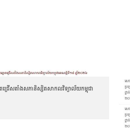
CHIVES
HELPING UC
CONTACT
NOTABLE PEOPLE
FOUNDAT
ICS
RESOURCES
STUDENTS
RESEARCH
ALUMNI
UPC
ោះឆ្នោតជ្រើសតាំងសភានិស្សិតសាកលវិទ្យាល័យកម្ពុជាអាណត្តិទី១៨ ឆ្នាំ២០២៦
សេចក
ប្រឡ
នោតជ្រើសតាំងសភានិស្សិតសាកលវិទ្យាល័យកម្ពុជា
ថ្នា
២០
សេចក
ប្រឡ
ថ្នា
២០