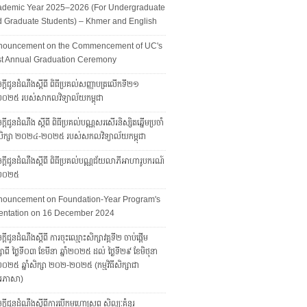
ademic Year 2025–2026 (For Undergraduate
 Graduate Students) – Khmer and English
nouncement on the Commencement of UC's
st Annual Graduation Ceremony
ក្តីជូនដំណឹងស្តីពី ពិធីប្រគល់សញ្ញាបត្រលើកទី២១
ាំ២០២៥ របស់សាកលវិទ្យាល័យកម្ពុជា
្តីជូនដំណឹង ស្តីពី ពិធីប្រគល់បណ្ណសរសើរនិស្សិតឆ្នើមប្រចាំ
ាំសិក្សា ២០២៤-២០២៥ របស់សកលវិទ្យាល័យកម្ពុជា
្ដីជូនដំណឹងស្ដីពី ពិធីប្រគល់បណ្ណជ័យលាភីអាហារូបករណ៍​​​​​​
ាំ២០២៥
nouncement on Foundation-Year Program's
entation on 16 December 2024
្តីជូនដំណឹងស្តីពី ការចុះឈ្មោះសិក្សាវគ្គទី២ ចាប់ផ្តើម
សាពី ថ្ងៃទី០៣ ខែមីនា ឆ្នាំ២០២៥ ដល់ ថ្ងៃទី២៩ ខែមិថុនា
ាំ២០២៥ ឆ្នាំសិក្សា ២០២-២០២៥ (កម្មវិធីសិក្សាជា
រភាសា)
ក្តីជូនដំណឹងស្តីពីការបើកមហោស្រព សិល្បៈគំនូរ