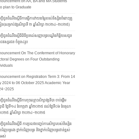
nouncement on AA, BA and MA Students
 plan to Graduate
្តីជូនដំណឹងស្តីពីការធ្វើការវាយតម្លៃរបស់និស្សិតចំពោះគ្រូ
រៀន(សម្រាប់វគ្គសិក្សាទី ២ ឆ្នាំសិក្សា ២០២៤–២០២៥)
្តីជូនដំណឹងស្ដីពីពិធីប្រគល់សញ្ញាបត្របណ្ឌិតកិត្តិយសជូន
ោះឥស្សរជន ចំនួន៤រូប
nouncement On The Conferment of Honorary
toral Degrees on Four Outstanding
ividuals
ouncement on Registration Term 3: From 14
y 2024 to 06 October 2025 Academic Year
24−2025
្ដីជូនដំណឹងស្ដីពីការចុះឈ្មោះសិក្សាវគ្គទី៣ ចាប់ផ្តើម
សាពី ថ្ងៃទី១៤ ខែកក្កដា ឆ្នាំ២០២៥ ដល់ថ្ងៃទី០៦ ខែតុលា
ាំ២០២៥ ឆ្នាំសិក្សា ២០២៤−២០២៥
្តីជូនដំណឹងស្តីពី ការប្រលងបញ្ចប់ការសិក្សារបស់និស្សិត
ក់បរិញ្ញបត្ររង ថ្នាក់បរិញ្ញាបត្រ និងថ្នាក់បរិញ្ញាបត្រជាន់ខ្ពស់
ងអស់