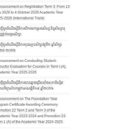
ouncement on Registration Term 3: From 13
y 2026 to 4 October 2026 Academic Year
5-2026 (International Track)
ក្ដីជូនដំណឹងស្ដីពីការបើកមហោស្រពសិល្បៈគំនូសិស្សានុ
សថ្នាក់មធ្យមសិក្សា
្ដីជូនដំណឹងស្ដីពីការចុះឈ្មោះសិក្សាវគ្គទី២ ឆ្នាំសិក្សា
២៥-២០២៦
nouncement on Conducting Student-
tructor Evaluation for Courses in Term I (A),
ademic Year 2025-2026
ក្តីជូនដំណឹងស្តីពីការបោះឆ្នោតជ្រើសតាំងសភានិស្សិត
លវិទ្យាល័យកម្ពុជាអាណត្តិទី១៨ ឆ្នាំ២០២៦
nouncement on The Foundation Year
gram Certificate Awarding Ceremony
motion 22 Term 2 and Term 3 of the
ademic Year 2023-2024 and Promotion 23
m 1 (A) of the Academic Year 2024-2025