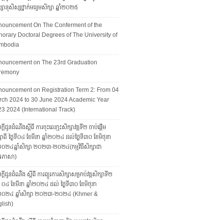
សានុសិស្សថ្នាក់មធ្យមសិក្សា ឆ្នាំ២០២៥
nouncement On The Conferment of the
orary Doctoral Degrees of The University of
mbodia
nouncement on The 23rd Graduation
remony
ouncement on Registration Term 2: From 04
ch 2024 to 30 June 2024 Academic Year
3 2024 (International Track)
្តីជូនដំណឹងស្តីពី ការចុះឈោ្មះសិក្សាវគ្គទី២ ចាប់ផ្តើម
សាពី ថ្ងៃទី០៤ ខែមីនា ឆ្នាំ២០២៤ ដល់ថ្ងៃទី៣០ ខែមិថុនា
ាំ២០២៤ឆ្នាំសិក្សា ២០២៣-២០២៤(កម្មវិធីសិក្សាជា
រភាសា)
្ដីជូនដំណឹង ស្ដីពី ការព្យួរការសិក្សាសម្រាប់វគ្គសិក្សាទី២
ទី ០៤ ខែមីនា ឆ្នាំ២០២៤ ដល់ ថ្ងៃទី៣០ ខែមិថុនា
ាំ២០២៤ ឆ្នាំសិក្សា ២០២៣-២០២៤ (Khmer &
lish)