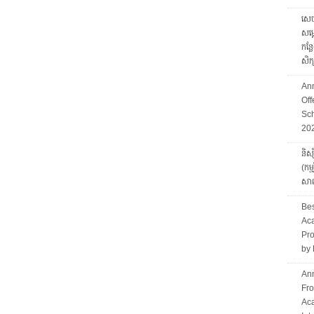
សេច
សម្
កន្ល
សិ
An
Of
Sch
20
និស្
(កម
សាល
Bes
Aca
Pro
by 
Ann
Fro
Ac