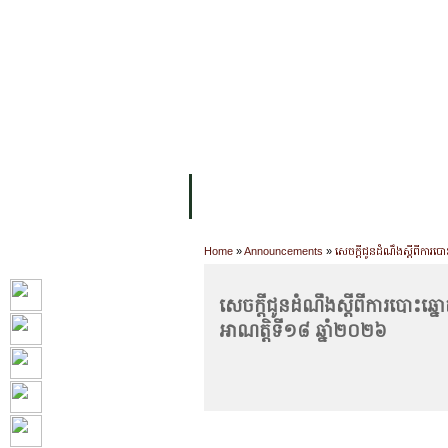
FACILITIES
ACADEMIC STAFF
AR
ABOUT UC
COLLEGES
ACADEM
Home
»
Announcements
»
សេចក្តីជូនដំណឹងស្តីពីការប
សេចក្តីជូនដំណឹងស្តីពីការបោះឆ្
អាណត្តិទី១៨ ឆ្នាំ២០២៦