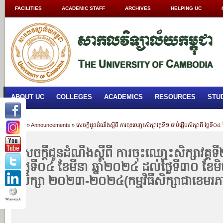
FACILITIES
ACADEMIC STAFF
ARCHIVES
HELPING UC
ABOUT UC
COLLEGES
ACADEMICS
RESOURCES
STU
Home
»
Announcements
»
សេចក្តីជូនដំណឹងស្តីពី ការចុះឈោ្មះសិក្សាវគ្គទី២ ចាប់ផ្តើមសិក្សាពី ថ្ង
សេចក្តីជូនដំណឹងស្តីពី ការចុះឈោ្មះសិក្សាវគ្គទី
ថ្ងៃទី០៤ ខែមីនា ឆ្នាំ២០២៤ ដល់ថ្ងៃទី៣០ ខែមិថ
សិក្សា ២០២៣-២០២៤(កម្មវិធីសិក្សាជាខេមរ