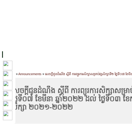
FACILITIES
ACADEMIC STAFF
ARCHIVES
HELPING UC
ABOUT UC
COLLEGES
ACADEMICS
RESOURCES
STU
Home
»
Announcements
»
សេចក្ដីជូនដំណឹង ស្ដីពី ការព្យួរការសិក្សាសម្រាប់វគ្គសិក្សាទី២ ថ្ងៃទី០៧
សេចក្ដីជូនដំណឹង ស្ដីពី ការព្យួរការសិក្សាសម្រាប
ថ្ងៃទី០៧ ខែមីនា ឆ្នាំ២០២២ ដល់ ថ្ងៃទី០៣ ខែកក
សិក្សា ២០២១-២០២២