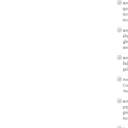
សេចក
មូលដ
២០២
២០
សេចក
សិក្
ឆ្ន
ខេម
សេចក
និស្
ខ្ព
Ann
Com
Ye
សេចក
ប្រឡ
ថ្នា
២០