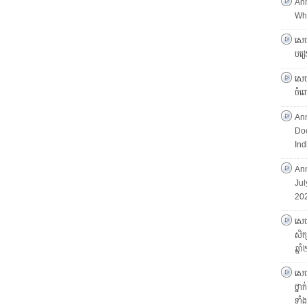
An
Who
សេចក
បង្
សេចក
ចំព
An
Doc
Ind
Ann
Jul
20
សេចក
សិក្
ឆ្ន
សេចក
ថ្នា
ទាំ