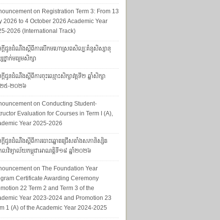
ouncement on Registration Term 3: From 13
y 2026 to 4 October 2026 Academic Year
5-2026 (International Track)
ក្ដីជូនដំណឹងស្ដីពីការបើកមហោស្រពសិល្បៈគំនូសិស្សានុ
សថ្នាក់មធ្យមសិក្សា
្ដីជូនដំណឹងស្ដីពីការចុះឈ្មោះសិក្សាវគ្គទី២ ឆ្នាំសិក្សា
២៥-២០២៦
nouncement on Conducting Student-
tructor Evaluation for Courses in Term I (A),
ademic Year 2025-2026
ក្តីជូនដំណឹងស្តីពីការបោះឆ្នោតជ្រើសតាំងសភានិស្សិត
លវិទ្យាល័យកម្ពុជាអាណត្តិទី១៨ ឆ្នាំ២០២៦
nouncement on The Foundation Year
gram Certificate Awarding Ceremony
motion 22 Term 2 and Term 3 of the
ademic Year 2023-2024 and Promotion 23
m 1 (A) of the Academic Year 2024-2025