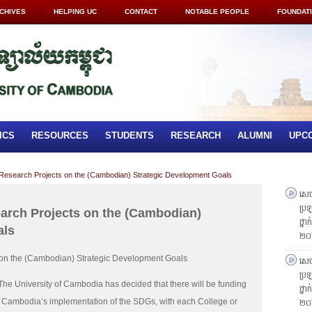
CHIVES
HELPING UC
CONTACT
NOTABLE PEOPLE
FOUNDAT
ICS
RESOURCES
STUDENTS
RESEARCH
ALUMNI
UPC
arch Projects on the (Cambodian) Strategic Development Goals
សេចក
ប្រឡ
ch Projects on the (Cambodian)
ថ្នា
als
២០
 the (Cambodian) Strategic Development Goals
សេចក
ប្រឡ
The University of Cambodia has decided that there will be funding
ថ្នា
to Cambodia’s implementation of the SDGs, with each College or
២០