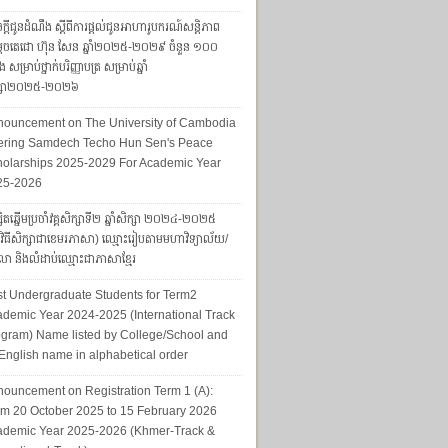
ក្តីជូនដំណឹង ស្តីពីការផ្តល់ជូនអាហារូបករណ៍សន្តិភាព
ដេចតេជោ ហ៊ុន សែន ឆ្នាំ២០២៥-២០២៩ ចំនួន ១០០
ែង សម្រាប់ថ្នាក់បរិញ្ញាបត្រ សម្រាប់ឆ្នាំ
ក្សា២០២៥-២០២៦
nouncement on The University of Cambodia
fering Samdech Techo Hun Sen's Peace
olarships 2025-2029 For Academic Year
25-2026
សិតឆ្នើមប្រចាំវគ្គសិក្សាទី២ ឆ្នាំសិក្សា ២០២៤-២០២៥
្មវិធីសិក្សាជាខេមរភាសា) ឈ្មោះរៀបតាមមហាវិទ្យាល័យ/
ា និងលំដាប់ឈ្មោះជាភាសាខ្មែរ
t Undergraduate Students for Term2
demic Year 2024-2025 (International Track
gram) Name listed by College/School and
English name in alphabetical order
ouncement on Registration Term 1 (A):
m 20 October 2025 to 15 February 2026
ademic Year 2025-2026 (Khmer-Track &