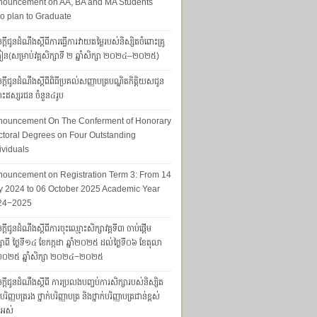
nouncement on AA, BA and MA Students
 plan to Graduate
្តីជូនដំណឹងស្តីពីការធ្វើការវាយតម្លៃរបស់និស្សិតចំពោះគ្រូ
រៀន(សម្រាប់វគ្គសិក្សាទី ២ ឆ្នាំសិក្សា ២០២៤–២០២៥)
្តីជូនដំណឹងស្ដីពីពិធីប្រគល់សញ្ញាបត្របណ្ឌិតកិត្តិយសជូន
ោះឥស្សរជន ចំនួន៤រូប
nouncement On The Conferment of Honorary
toral Degrees on Four Outstanding
ividuals
ouncement on Registration Term 3: From 14
y 2024 to 06 October 2025 Academic Year
24−2025
្ដីជូនដំណឹងស្ដីពីការចុះឈ្មោះសិក្សាវគ្គទី៣ ចាប់ផ្តើម
សាពី ថ្ងៃទី១៤ ខែកក្កដា ឆ្នាំ២០២៥ ដល់ថ្ងៃទី០៦ ខែតុលា
ាំ២០២៥ ឆ្នាំសិក្សា ២០២៤−២០២៥
្តីជូនដំណឹងស្តីពី ការប្រលងបញ្ចប់ការសិក្សារបស់និស្សិត
ក់បរិញ្ញបត្ររង ថ្នាក់បរិញ្ញាបត្រ និងថ្នាក់បរិញ្ញាបត្រជាន់ខ្ពស់
ងអស់