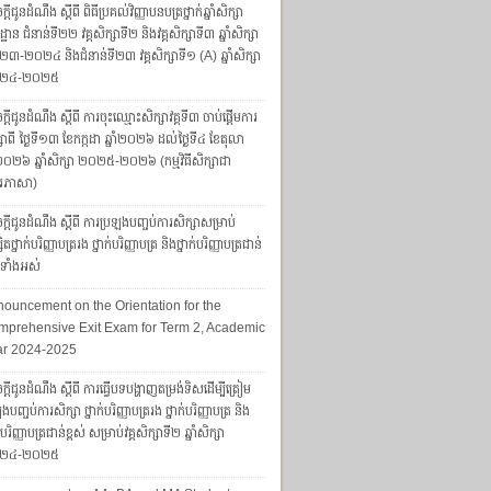
្តីជូនដំណឹង ស្តីពី ពិធីប្រគល់វិញ្ញាបនបត្រថ្នាក់ឆ្នាំសិក្សា
្ឋាន ជំនាន់ទី២២ វគ្គសិក្សាទី២ និងវគ្គសិក្សាទី៣ ឆ្នាំសិក្សា
៣-២០២៤ និងជំនាន់ទី២៣ វគ្គសិក្សាទី១ (A) ឆ្នាំសិក្សា
២៤-២០២៥
្តីជូនដំណឹង ស្តីពី ការចុះឈ្មោះសិក្សាវគ្គទី៣ ចាប់ផ្តើមការ
សាពី ថ្ងៃទី១៣ ខែកក្កដា ឆ្នាំ២០២៦ ដល់ថ្ងៃទី៤ ខែតុលា
ាំ២០២៦ ឆ្នាំសិក្សា ២០២៥-២០២៦ (កម្មវិធីសិក្សាជា
រភាសា)
្តីជូនដំណឹង ស្តីពី ការប្រឡងបញ្ចប់ការសិក្សាសម្រាប់
សិតថ្នាក់បរិញ្ញាបត្ររង ថ្នាក់បរិញ្ញាបត្រ និងថ្នាក់បរិញ្ញាបត្រជាន់
ស់ទាំងអស់
ouncement on the Orientation for the
prehensive Exit Exam for Term 2, Academic
ar 2024-2025
្តីជូនដំណឹង ស្តីពី ការធ្វើបទបង្ហាញតម្រង់ទិសដើម្បីត្រៀម
ងបញ្ចប់ការសិក្សា ថ្នាក់បរិញ្ញាបត្ររង ថ្នាក់បរិញ្ញាបត្រ និង
ក់បរិញ្ញាបត្រជាន់ខ្ពស់ សម្រាប់វគ្គសិក្សាទី២ ឆ្នាំសិក្សា
២៤-២០២៥