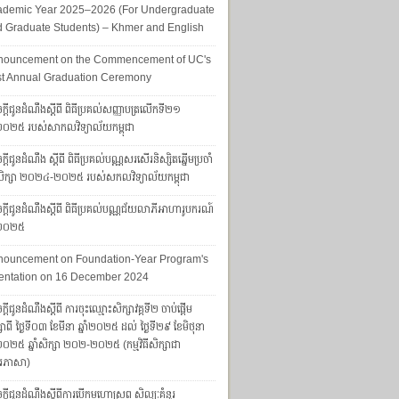
ademic Year 2025–2026 (For Undergraduate
 Graduate Students) – Khmer and English
nouncement on the Commencement of UC's
st Annual Graduation Ceremony
ក្តីជូនដំណឹងស្តីពី ពិធីប្រគល់សញ្ញាបត្រលើកទី២១
ាំ២០២៥ របស់សាកលវិទ្យាល័យកម្ពុជា
្តីជូនដំណឹង ស្តីពី ពិធីប្រគល់បណ្ណសរសើរនិស្សិតឆ្នើមប្រចាំ
ាំសិក្សា ២០២៤-២០២៥ របស់សកលវិទ្យាល័យកម្ពុជា
្ដីជូនដំណឹងស្ដីពី ពិធីប្រគល់បណ្ណជ័យលាភីអាហារូបករណ៍​​​​​​
ាំ២០២៥
nouncement on Foundation-Year Program's
entation on 16 December 2024
្តីជូនដំណឹងស្តីពី ការចុះឈ្មោះសិក្សាវគ្គទី២ ចាប់ផ្តើម
សាពី ថ្ងៃទី០៣ ខែមីនា ឆ្នាំ២០២៥ ដល់ ថ្ងៃទី២៩ ខែមិថុនា
ាំ២០២៥ ឆ្នាំសិក្សា ២០២-២០២៥ (កម្មវិធីសិក្សាជា
រភាសា)
ក្តីជូនដំណឹងស្តីពីការបើកមហោស្រព សិល្បៈគំនូរ