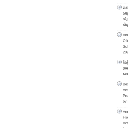
សេច
សម្
កន្ល
សិ
An
Of
Sch
20
និស្
(កម
សាល
Bes
Aca
Pro
by 
Ann
Fro
Ac