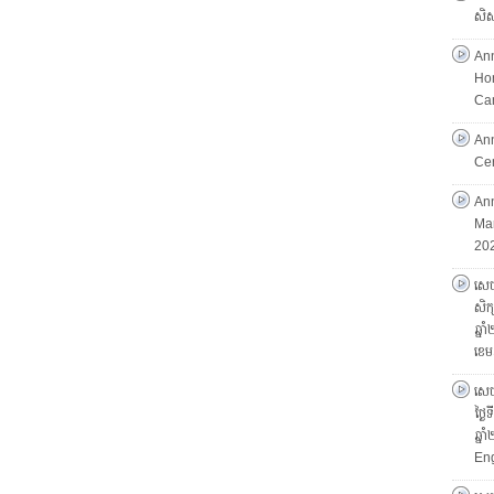
សិស្
An
Hon
Ca
An
Ce
Ann
Mar
202
សេចក
សិក្
ឆ្ន
ខេម
សេចក
ថ្ងៃ
ឆ្ន
Eng