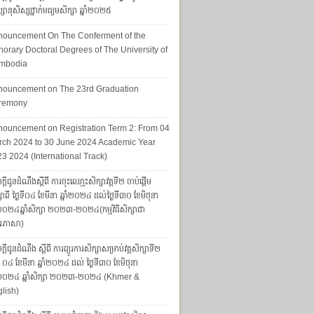
សានុសិស្សថ្នាក់មធ្យមសិក្សា ឆ្នាំ២០២៥
nouncement On The Conferment of the
orary Doctoral Degrees of The University of
mbodia
nouncement on The 23rd Graduation
remony
ouncement on Registration Term 2: From 04
ch 2024 to 30 June 2024 Academic Year
3 2024 (International Track)
្តីជូនដំណឹងស្តីពី ការចុះឈោ្មះសិក្សាវគ្គទី២ ចាប់ផ្តើម
សាពី ថ្ងៃទី០៤ ខែមីនា ឆ្នាំ២០២៤ ដល់ថ្ងៃទី៣០ ខែមិថុនា
ាំ២០២៤ឆ្នាំសិក្សា ២០២៣-២០២៤(កម្មវិធីសិក្សាជា
រភាសា)
្ដីជូនដំណឹង ស្ដីពី ការព្យួរការសិក្សាសម្រាប់វគ្គសិក្សាទី២
ទី ០៤ ខែមីនា ឆ្នាំ២០២៤ ដល់ ថ្ងៃទី៣០ ខែមិថុនា
ាំ២០២៤ ឆ្នាំសិក្សា ២០២៣-២០២៤ (Khmer &
lish)