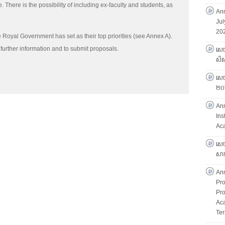
e. There is the possibility of including ex-faculty and students, as
Ann
Jul
202
e Royal Government has set as their top priorities (see Annex A).
 further information and to submit proposals.
សេច
សិស្
សេចក
២០
An
Ins
Ac
សេច
សាក
An
Pro
Pro
Ac
Ter