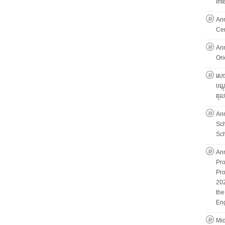
Int
An
Ce
An
Ori
សេចក
បណ្ដ
តុល
An
Sc
Sch
An
Pro
Pro
202
th
Eng
Mid