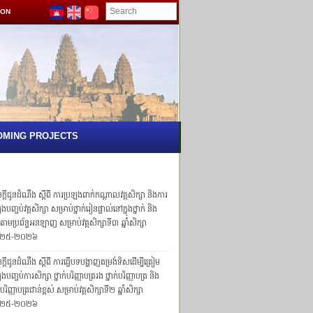
ION
OMING PROJECTS
្ដីជូនដំណឹង ស្ដីពី ការប្រឡងពាក់កណ្ដាលវគ្គសិក្សា និងការ
ងបញ្ចប់វគ្គសិក្សា សម្រាប់ថ្នាក់រៀនផ្ទាល់នៅក្នុងថ្នាក់ និង
ក់តាមប្រព័ន្ធអនឡាញ សម្រាប់វគ្គសិក្សាទី៣ ឆ្នាំសិក្សា
២៥-២០២៦
្តីជូនដំណឹង ស្តីពី ការធ្វើបទបង្ហាញតម្រង់ទិសដើម្បីត្រៀម
ងបញ្ចប់ការសិក្សា ថ្នាក់បរិញ្ញាបត្ររង ថ្នាក់បរិញ្ញាបត្រ និង
ក់បរិញ្ញាបត្រជាន់ខ្ពស់ សម្រាប់វគ្គសិក្សាទី២ ឆ្នាំសិក្សា
២៥-២០២៦