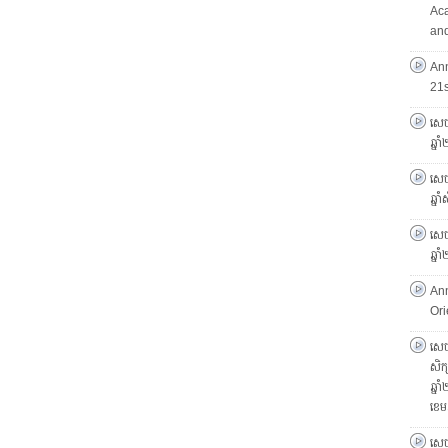
Ac
and
An
21
សេច
ឆ្ន
សេចក
ឆ្ន
សេចក
ឆ្ន
An
Ori
សេចក
សិក្
ឆ្ន
ខេម
សេច