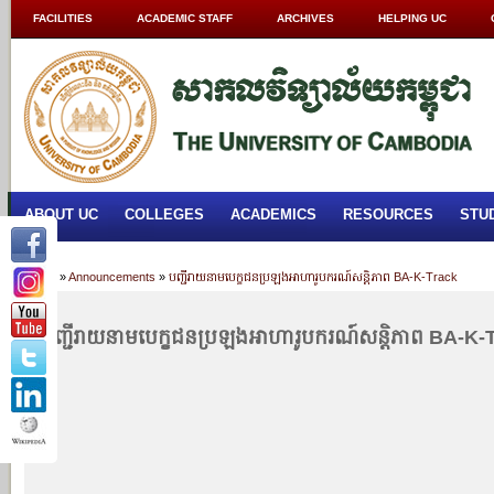
FACILITIES
ACADEMIC STAFF
ARCHIVES
HELPING UC
ABOUT UC
COLLEGES
ACADEMICS
RESOURCES
STU
Home
»
Announcements
»
បញ្ជីរាយនាមបេក្ខជនប្រឡងអាហារូបករណ៍សន្តិភាព BA-K-Track
បញ្ជីរាយនាមបេក្ខជនប្រឡងអាហារូបករណ៍សន្តិភាព BA-K-