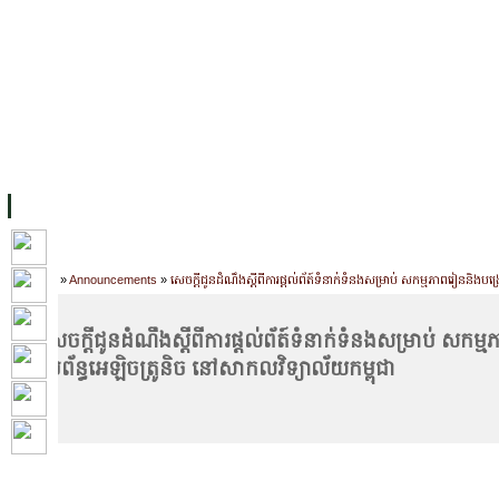
FACILITIES
ACADEMIC STAFF
ARCHIVES
HELPING UC
ABOUT UC
COLLEGES
ACADEMICS
RESOURCES
STU
Home
»
Announcements
»
សេចក្តីជូនដំណឹងស្តីពីការផ្តល់ព័ត៍ទំនាក់ទំនងសម្រាប់ សកម្មភាពរៀននិងបង
សេចក្តីជូនដំណឹងស្តីពីការផ្តល់ព័ត៍ទំនាក់ទំនងសម្រាប់ សក
ប្រព័ន្ធអេឡិចត្រូនិច នៅសាកលវិទ្យាល័យកម្ពុជា