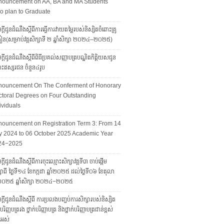
nouncement on AA, BA and MA Students
 plan to Graduate
្តីជូនដំណឹងស្តីពីការធ្វើការវាយតម្លៃរបស់និស្សិតចំពោះគ្រូ
រៀន(សម្រាប់វគ្គសិក្សាទី ២ ឆ្នាំសិក្សា ២០២៤–២០២៥)
្តីជូនដំណឹងស្ដីពីពិធីប្រគល់សញ្ញាបត្របណ្ឌិតកិត្តិយសជូន
ោះឥស្សរជន ចំនួន៤រូប
nouncement On The Conferment of Honorary
toral Degrees on Four Outstanding
ividuals
ouncement on Registration Term 3: From 14
y 2024 to 06 October 2025 Academic Year
24−2025
្ដីជូនដំណឹងស្ដីពីការចុះឈ្មោះសិក្សាវគ្គទី៣ ចាប់ផ្តើម
សាពី ថ្ងៃទី១៤ ខែកក្កដា ឆ្នាំ២០២៥ ដល់ថ្ងៃទី០៦ ខែតុលា
ាំ២០២៥ ឆ្នាំសិក្សា ២០២៤−២០២៥
្តីជូនដំណឹងស្តីពី ការប្រលងបញ្ចប់ការសិក្សារបស់និស្សិត
ក់បរិញ្ញបត្ររង ថ្នាក់បរិញ្ញាបត្រ និងថ្នាក់បរិញ្ញាបត្រជាន់ខ្ពស់
ងអស់