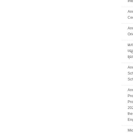
Int
An
Ce
An
Ori
សេចក
បណ្ដ
តុល
An
Sc
Sch
An
Pro
Pro
202
th
Eng
Mid