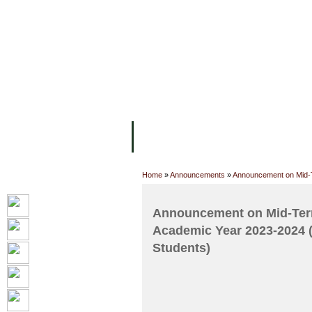
FACILITIES
ACADEMIC STAFF
AR
ABOUT UC
COLLEGES
ACADEM
Home
»
Announcements
»
Announcement on Mid-T
Announcement on Mid-Term
Academic Year 2023-2024 
Students)