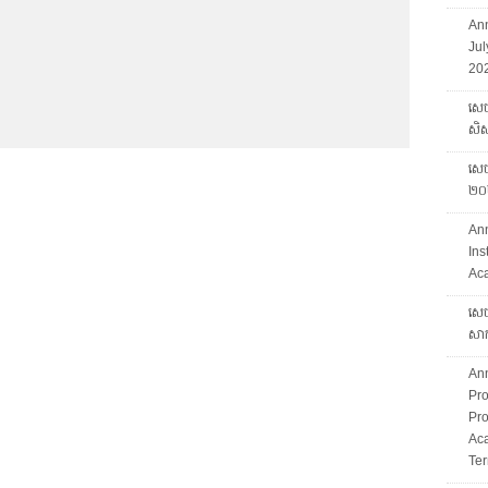
Ann
Jul
202
សេច
សិស្
សេចក
២០
An
Ins
Ac
សេច
សាក
An
Pro
Pro
Ac
Ter