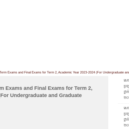
CHIVES
HELPING UC
CONTACT
NOTABLE PEOPLE
FOUNDAT
ICS
RESOURCES
STUDENTS
RESEARCH
ALUMNI
UPC
erm Exams and Final Exams for Term 2, Academic Year 2023-2024 (For Undergraduate an
សេចក
ប្រឡ
 Exams and Final Exams for Term 2,
ថ្នា
(For Undergraduate and Graduate
២០
សេចក
ប្រឡ
ថ្នា
២០