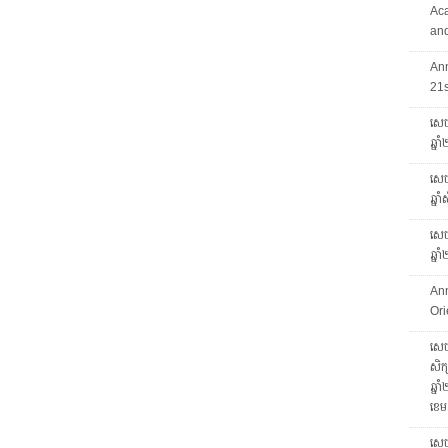
Ac
and
An
21
សេច
ឆ្ន
សេចក
ឆ្ន
សេចក
ឆ្ន
An
Ori
សេចក
សិក្
ឆ្ន
ខេម
សេច