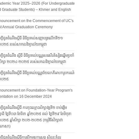
ademic Year 2025–2026 (For Undergraduate
 Graduate Students) – Khmer and English
nouncement on the Commencement of UC's
st Annual Graduation Ceremony
ក្តីជូនដំណឹងស្តីពី ពិធីប្រគល់សញ្ញាបត្រលើកទី២១
ាំ២០២៥ របស់សាកលវិទ្យាល័យកម្ពុជា
្តីជូនដំណឹង ស្តីពី ពិធីប្រគល់បណ្ណសរសើរនិស្សិតឆ្នើមប្រចាំ
ាំសិក្សា ២០២៤-២០២៥ របស់សកលវិទ្យាល័យកម្ពុជា
្ដីជូនដំណឹងស្ដីពី ពិធីប្រគល់បណ្ណជ័យលាភីអាហារូបករណ៍​​​​​​
ាំ២០២៥
nouncement on Foundation-Year Program's
entation on 16 December 2024
្តីជូនដំណឹងស្តីពី ការចុះឈ្មោះសិក្សាវគ្គទី២ ចាប់ផ្តើម
សាពី ថ្ងៃទី០៣ ខែមីនា ឆ្នាំ២០២៥ ដល់ ថ្ងៃទី២៩ ខែមិថុនា
ាំ២០២៥ ឆ្នាំសិក្សា ២០២-២០២៥ (កម្មវិធីសិក្សាជា
រភាសា)
ក្តីជូនដំណឹងស្តីពីការបើកមហោស្រព សិល្បៈគំនូរ