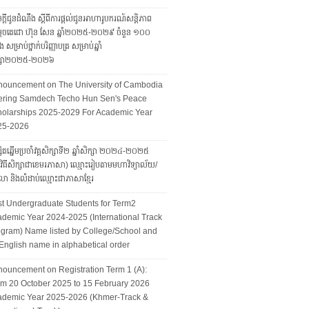
ក្តីជូនដំណឹង ស្តីពីការផ្តល់ជូនអាហារូបករណ៍សន្តិភាព
ដេចតេជោ ហ៊ុន សែន ឆ្នាំ២០២៥-២០២៩ ចំនួន ១០០
ែង សម្រាប់ថ្នាក់បរិញ្ញាបត្រ សម្រាប់ឆ្នាំ
ក្សា២០២៥-២០២៦
nouncement on The University of Cambodia
fering Samdech Techo Hun Sen's Peace
olarships 2025-2029 For Academic Year
25-2026
សិតឆ្នើមប្រចាំវគ្គសិក្សាទី២ ឆ្នាំសិក្សា ២០២៤-២០២៥
្មវិធីសិក្សាជាខេមរភាសា) ឈ្មោះរៀបតាមមហាវិទ្យាល័យ/
ា និងលំដាប់ឈ្មោះជាភាសាខ្មែរ
t Undergraduate Students for Term2
demic Year 2024-2025 (International Track
gram) Name listed by College/School and
English name in alphabetical order
ouncement on Registration Term 1 (A):
m 20 October 2025 to 15 February 2026
ademic Year 2025-2026 (Khmer-Track &