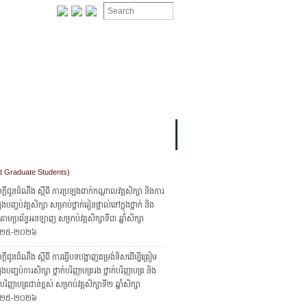
ION
OMING PROJECTS
d Graduate Students)
្ដីជូនដំណឹង ស្ដីពី ការប្រឡងពាក់កណ្ដាលវគ្គសិក្សា និងការ
ងបញ្ចប់វគ្គសិក្សា សម្រាប់ថ្នាក់រៀនផ្ទាល់នៅក្នុងថ្នាក់ និង
ក់តាមប្រព័ន្ធអនឡាញ សម្រាប់វគ្គសិក្សាទី៣ ឆ្នាំសិក្សា
២៥-២០២៦
្តីជូនដំណឹង ស្តីពី ការធ្វើបទបង្ហាញតម្រង់ទិសដើម្បីត្រៀម
ងបញ្ចប់ការសិក្សា ថ្នាក់បរិញ្ញាបត្ររង ថ្នាក់បរិញ្ញាបត្រ និង
ក់បរិញ្ញាបត្រជាន់ខ្ពស់ សម្រាប់វគ្គសិក្សាទី២ ឆ្នាំសិក្សា
២៥-២០២៦