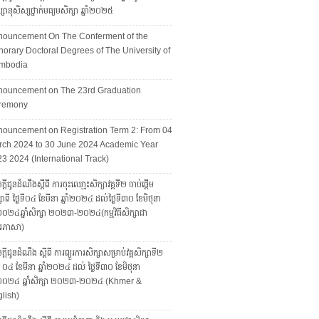
សានុសិស្សថ្នាក់មធ្យមសិក្សា ឆ្នាំ២០២៥
nouncement On The Conferment of the
orary Doctoral Degrees of The University of
mbodia
nouncement on The 23rd Graduation
remony
ouncement on Registration Term 2: From 04
ch 2024 to 30 June 2024 Academic Year
3 2024 (International Track)
្តីជូនដំណឹងស្តីពី ការចុះឈោ្មះសិក្សាវគ្គទី២ ចាប់ផ្តើម
សាពី ថ្ងៃទី០៤ ខែមីនា ឆ្នាំ២០២៤ ដល់ថ្ងៃទី៣០ ខែមិថុនា
ាំ២០២៤ឆ្នាំសិក្សា ២០២៣-២០២៤(កម្មវិធីសិក្សាជា
រភាសា)
្ដីជូនដំណឹង ស្ដីពី ការព្យួរការសិក្សាសម្រាប់វគ្គសិក្សាទី២
ទី ០៤ ខែមីនា ឆ្នាំ២០២៤ ដល់ ថ្ងៃទី៣០ ខែមិថុនា
ាំ២០២៤ ឆ្នាំសិក្សា ២០២៣-២០២៤ (Khmer &
lish)