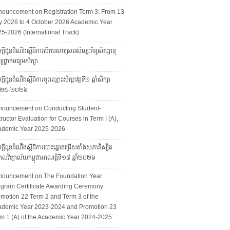
ouncement on Registration Term 3: From 13
y 2026 to 4 October 2026 Academic Year
5-2026 (International Track)
ក្ដីជូនដំណឹងស្ដីពីការបើកមហោស្រពសិល្បៈគំនូសិស្សានុ
សថ្នាក់មធ្យមសិក្សា
្ដីជូនដំណឹងស្ដីពីការចុះឈ្មោះសិក្សាវគ្គទី២ ឆ្នាំសិក្សា
២៥-២០២៦
nouncement on Conducting Student-
tructor Evaluation for Courses in Term I (A),
ademic Year 2025-2026
ក្តីជូនដំណឹងស្តីពីការបោះឆ្នោតជ្រើសតាំងសភានិស្សិត
លវិទ្យាល័យកម្ពុជាអាណត្តិទី១៨ ឆ្នាំ២០២៦
nouncement on The Foundation Year
gram Certificate Awarding Ceremony
motion 22 Term 2 and Term 3 of the
ademic Year 2023-2024 and Promotion 23
m 1 (A) of the Academic Year 2024-2025