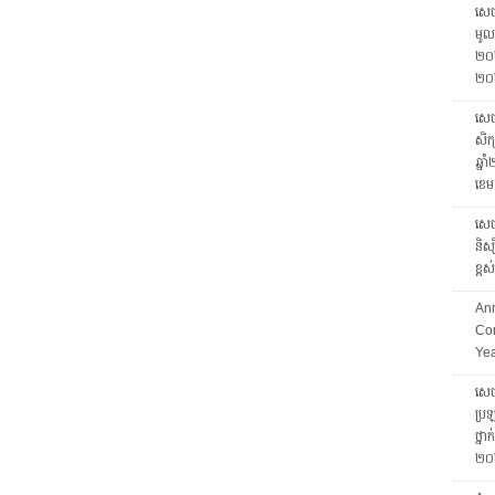
សេចក
មូលដ
២០២
២០
សេចក
សិក្
ឆ្ន
ខេម
សេចក
និស្
ខ្ព
Ann
Com
Ye
សេចក
ប្រឡ
ថ្នា
២០