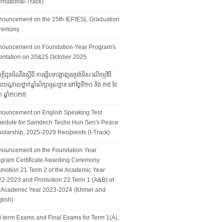
ernational-Track)
nouncement on the 25th IEP/ESL Graduation
remony
nouncement on Foundation-Year Program's
entation on 20&25 October 2025
្ដីជូនដំណឹងស្ដីពី ការធ្វើបទបង្ហាញតម្រង់ទិស លើកម្មវិធី
ុះបណ្ដាលថ្នាក់ឆ្នាំសិក្សាមូលដ្ឋាន នៅថ្ងៃទី២០ និង ២៥ ខែ
ា ឆ្នាំ២០២៥
nouncement on English Speaking Test
hedule for Samdech Techo Hun Sen's Peace
olarship, 2025-2029 Recipients (I-Track)
nouncement on the Foundation Year
gram Certificate Awarding Ceremony
motion 21 Term 2 of the Academic Year
2-2023 and Promotion 22 Term 1 (A&B) of
e Academic Year 2023-2024 (Khmer and
lish)
-term Exams and Final Exams for Term 1(A),