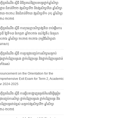
្តីជូនដំណឹង ស្តីពី ពិធីប្រគល់វិញ្ញាបនបត្រថ្នាក់ឆ្នាំសិក្សា
្ឋាន ជំនាន់ទី២២ វគ្គសិក្សាទី២ និងវគ្គសិក្សាទី៣ ឆ្នាំសិក្សា
៣-២០២៤ និងជំនាន់ទី២៣ វគ្គសិក្សាទី១ (A) ឆ្នាំសិក្សា
២៤-២០២៥
្តីជូនដំណឹង ស្តីពី ការចុះឈ្មោះសិក្សាវគ្គទី៣ ចាប់ផ្តើមការ
សាពី ថ្ងៃទី១៣ ខែកក្កដា ឆ្នាំ២០២៦ ដល់ថ្ងៃទី៤ ខែតុលា
ាំ២០២៦ ឆ្នាំសិក្សា ២០២៥-២០២៦ (កម្មវិធីសិក្សាជា
រភាសា)
្តីជូនដំណឹង ស្តីពី ការប្រឡងបញ្ចប់ការសិក្សាសម្រាប់
សិតថ្នាក់បរិញ្ញាបត្ររង ថ្នាក់បរិញ្ញាបត្រ និងថ្នាក់បរិញ្ញាបត្រជាន់
ស់ទាំងអស់
ouncement on the Orientation for the
prehensive Exit Exam for Term 2, Academic
ar 2024-2025
្តីជូនដំណឹង ស្តីពី ការធ្វើបទបង្ហាញតម្រង់ទិសដើម្បីត្រៀម
ងបញ្ចប់ការសិក្សា ថ្នាក់បរិញ្ញាបត្ររង ថ្នាក់បរិញ្ញាបត្រ និង
ក់បរិញ្ញាបត្រជាន់ខ្ពស់ សម្រាប់វគ្គសិក្សាទី២ ឆ្នាំសិក្សា
២៤-២០២៥