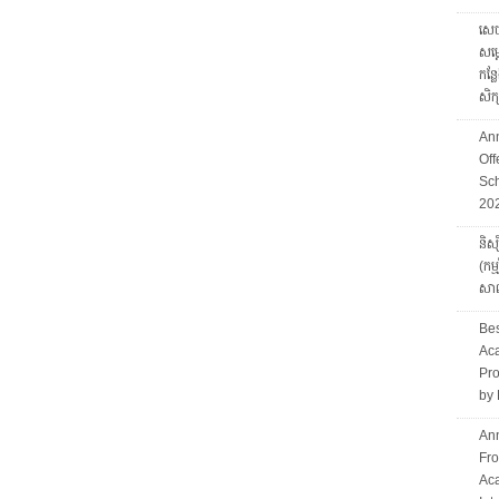
សេច
សម្
កន្ល
សិ
An
Of
Sch
20
និស្
(កម
សាល
Bes
Aca
Pro
by 
Ann
Fro
Ac