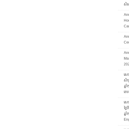
សិស្
An
Hon
Ca
An
Ce
Ann
Mar
202
សេចក
សិក្
ឆ្ន
ខេម
សេចក
ថ្ងៃ
ឆ្ន
Eng