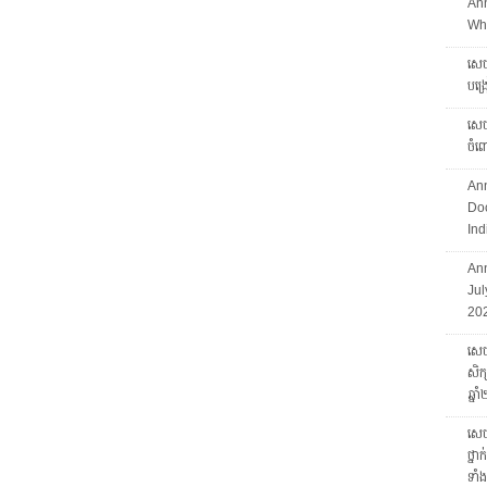
An
Who
សេចក
បង្
សេចក
ចំព
An
Doc
Ind
Ann
Jul
20
សេចក
សិក្
ឆ្ន
សេចក
ថ្នា
ទាំ