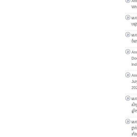
An
Who
សេចក
បង្
សេចក
ចំព
An
Doc
Ind
Ann
Jul
20
សេចក
សិក្
ឆ្ន
សេចក
ថ្នា
ទាំ