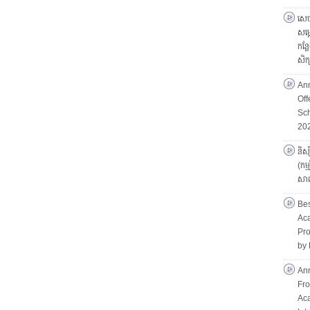
សេច
សម្
កន្ល
សិ
An
Of
Sch
20
និស្
(កម
សាល
Bes
Aca
Pro
by 
Ann
Fro
Ac