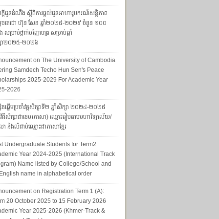
ក្តីជូនដំណឹង ស្តីពីការផ្តល់ជូនអាហារូបករណ៍សន្តិភាព
ដេចតេជោ ហ៊ុន សែន ឆ្នាំ២០២៥-២០២៩ ចំនួន ១០០
ែង សម្រាប់ថ្នាក់បរិញ្ញាបត្រ សម្រាប់ឆ្នាំ
ក្សា២០២៥-២០២៦
nouncement on The University of Cambodia
fering Samdech Techo Hun Sen's Peace
olarships 2025-2029 For Academic Year
25-2026
សិតឆ្នើមប្រចាំវគ្គសិក្សាទី២ ឆ្នាំសិក្សា ២០២៤-២០២៥
្មវិធីសិក្សាជាខេមរភាសា) ឈ្មោះរៀបតាមមហាវិទ្យាល័យ/
ា និងលំដាប់ឈ្មោះជាភាសាខ្មែរ
t Undergraduate Students for Term2
demic Year 2024-2025 (International Track
gram) Name listed by College/School and
English name in alphabetical order
ouncement on Registration Term 1 (A):
m 20 October 2025 to 15 February 2026
ademic Year 2025-2026 (Khmer-Track &