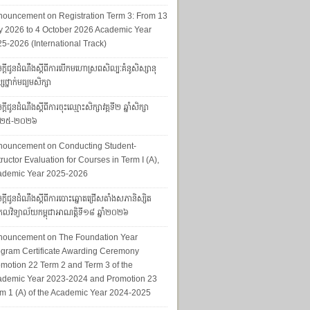
ouncement on Registration Term 3: From 13
y 2026 to 4 October 2026 Academic Year
5-2026 (International Track)
ក្ដីជូនដំណឹងស្ដីពីការបើកមហោស្រពសិល្បៈគំនូសិស្សានុ
សថ្នាក់មធ្យមសិក្សា
្ដីជូនដំណឹងស្ដីពីការចុះឈ្មោះសិក្សាវគ្គទី២ ឆ្នាំសិក្សា
២៥-២០២៦
nouncement on Conducting Student-
tructor Evaluation for Courses in Term I (A),
ademic Year 2025-2026
ក្តីជូនដំណឹងស្តីពីការបោះឆ្នោតជ្រើសតាំងសភានិស្សិត
លវិទ្យាល័យកម្ពុជាអាណត្តិទី១៨ ឆ្នាំ២០២៦
nouncement on The Foundation Year
gram Certificate Awarding Ceremony
motion 22 Term 2 and Term 3 of the
ademic Year 2023-2024 and Promotion 23
m 1 (A) of the Academic Year 2024-2025