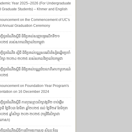
ademic Year 2025–2026 (For Undergraduate
 Graduate Students) – Khmer and English
nouncement on the Commencement of UC's
st Annual Graduation Ceremony
ក្តីជូនដំណឹងស្តីពី ពិធីប្រគល់សញ្ញាបត្រលើកទី២១
ាំ២០២៥ របស់សាកលវិទ្យាល័យកម្ពុជា
្តីជូនដំណឹង ស្តីពី ពិធីប្រគល់បណ្ណសរសើរនិស្សិតឆ្នើមប្រចាំ
ាំសិក្សា ២០២៤-២០២៥ របស់សកលវិទ្យាល័យកម្ពុជា
្ដីជូនដំណឹងស្ដីពី ពិធីប្រគល់បណ្ណជ័យលាភីអាហារូបករណ៍​​​​​​
ាំ២០២៥
nouncement on Foundation-Year Program's
entation on 16 December 2024
្តីជូនដំណឹងស្តីពី ការចុះឈ្មោះសិក្សាវគ្គទី២ ចាប់ផ្តើម
សាពី ថ្ងៃទី០៣ ខែមីនា ឆ្នាំ២០២៥ ដល់ ថ្ងៃទី២៩ ខែមិថុនា
ាំ២០២៥ ឆ្នាំសិក្សា ២០២-២០២៥ (កម្មវិធីសិក្សាជា
រភាសា)
ក្តីជូនដំណឹងស្តីពីការបើកមហោស្រព សិល្បៈគំនូរ