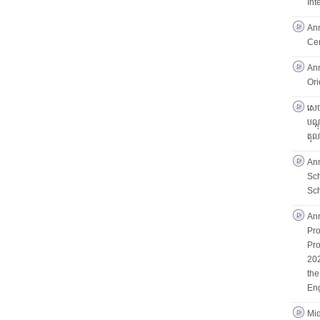
Int
An
Ce
An
Ori
សេចក
បណ្ដ
តុល
An
Sc
Sch
An
Pro
Pro
202
th
Eng
Mid