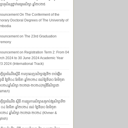
សានុសិស្សថ្នាក់មធ្យមសិក្សា ឆ្នាំ២០២៥
nouncement On The Conferment of the
orary Doctoral Degrees of The University of
mbodia
nouncement on The 23rd Graduation
remony
ouncement on Registration Term 2: From 04
ch 2024 to 30 June 2024 Academic Year
3 2024 (International Track)
្តីជូនដំណឹងស្តីពី ការចុះឈោ្មះសិក្សាវគ្គទី២ ចាប់ផ្តើម
សាពី ថ្ងៃទី០៤ ខែមីនា ឆ្នាំ២០២៤ ដល់ថ្ងៃទី៣០ ខែមិថុនា
ាំ២០២៤ឆ្នាំសិក្សា ២០២៣-២០២៤(កម្មវិធីសិក្សាជា
រភាសា)
្ដីជូនដំណឹង ស្ដីពី ការព្យួរការសិក្សាសម្រាប់វគ្គសិក្សាទី២
ទី ០៤ ខែមីនា ឆ្នាំ២០២៤ ដល់ ថ្ងៃទី៣០ ខែមិថុនា
ាំ២០២៤ ឆ្នាំសិក្សា ២០២៣-២០២៤ (Khmer &
lish)