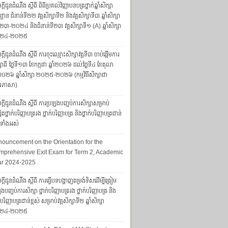
្តីជូនដំណឹង ស្តីពី ពិធីប្រគល់វិញ្ញាបនបត្រថ្នាក់ឆ្នាំសិក្សា
្ឋាន ជំនាន់ទី២២ វគ្គសិក្សាទី២ និងវគ្គសិក្សាទី៣ ឆ្នាំសិក្សា
៣-២០២៤ និងជំនាន់ទី២៣ វគ្គសិក្សាទី១ (A) ឆ្នាំសិក្សា
២៤-២០២៥
្តីជូនដំណឹង ស្តីពី ការចុះឈ្មោះសិក្សាវគ្គទី៣ ចាប់ផ្តើមការ
សាពី ថ្ងៃទី១៣ ខែកក្កដា ឆ្នាំ២០២៦ ដល់ថ្ងៃទី៤ ខែតុលា
ាំ២០២៦ ឆ្នាំសិក្សា ២០២៥-២០២៦ (កម្មវិធីសិក្សាជា
រភាសា)
្តីជូនដំណឹង ស្តីពី ការប្រឡងបញ្ចប់ការសិក្សាសម្រាប់
សិតថ្នាក់បរិញ្ញាបត្ររង ថ្នាក់បរិញ្ញាបត្រ និងថ្នាក់បរិញ្ញាបត្រជាន់
ស់ទាំងអស់
ouncement on the Orientation for the
prehensive Exit Exam for Term 2, Academic
ar 2024-2025
្តីជូនដំណឹង ស្តីពី ការធ្វើបទបង្ហាញតម្រង់ទិសដើម្បីត្រៀម
ងបញ្ចប់ការសិក្សា ថ្នាក់បរិញ្ញាបត្ររង ថ្នាក់បរិញ្ញាបត្រ និង
ក់បរិញ្ញាបត្រជាន់ខ្ពស់ សម្រាប់វគ្គសិក្សាទី២ ឆ្នាំសិក្សា
២៤-២០២៥