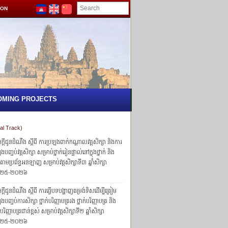
ION
OMING PROJECTS
al Track)
្ដីជូនដំណឹង ស្ដីពី ការប្រឡងពាក់កណ្ដាលវគ្គសិក្សា និងការ
ងបញ្ចប់វគ្គសិក្សា សម្រាប់ថ្នាក់រៀនផ្ទាល់នៅក្នុងថ្នាក់ និង
ក់តាមប្រព័ន្ធអនឡាញ សម្រាប់វគ្គសិក្សាទី៣ ឆ្នាំសិក្សា
២៥-២០២៦
្តីជូនដំណឹង ស្តីពី ការធ្វើបទបង្ហាញតម្រង់ទិសដើម្បីត្រៀម
ងបញ្ចប់ការសិក្សា ថ្នាក់បរិញ្ញាបត្ររង ថ្នាក់បរិញ្ញាបត្រ និង
ក់បរិញ្ញាបត្រជាន់ខ្ពស់ សម្រាប់វគ្គសិក្សាទី២ ឆ្នាំសិក្សា
២៥-២០២៦