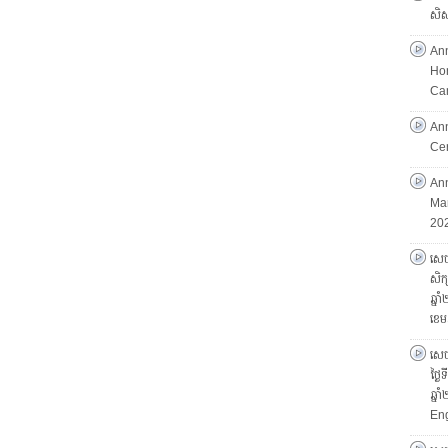
សិស្
An
Hon
Ca
An
Ce
Ann
Mar
202
សេចក
សិក្
ឆ្ន
ខេម
សេចក
ថ្ងៃ
ឆ្ន
Eng