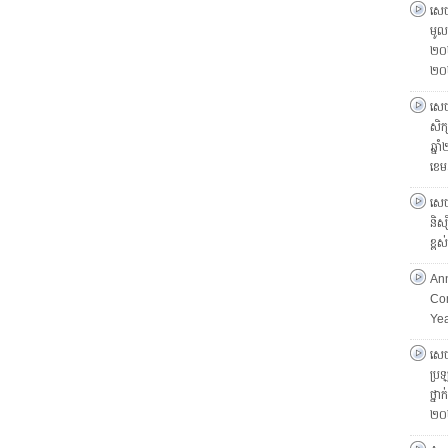
សេចក
មូលដ
២០២
២០
សេចក
សិក្
ឆ្ន
ខេម
សេចក
និស្
ខ្ព
Ann
Com
Ye
សេចក
ប្រឡ
ថ្នា
២០