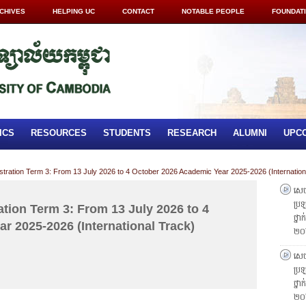
CHIVES
HELPING UC
CONTACT
NOTABLE PEOPLE
FOUNDAT
ICS
RESOURCES
STUDENTS
RESEARCH
ALUMNI
UPC
ration Term 3: From 13 July 2026 to 4 October 2026 Academic Year 2025-2026 (Internation
សេចក
ប្រឡ
ion Term 3: From 13 July 2026 to 4
ថ្នា
r 2025-2026 (International Track)
២០
សេចក
ប្រឡ
ថ្នា
២០