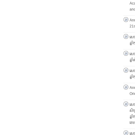
Ac
and
An
21
សេច
ឆ្ន
សេចក
ឆ្ន
សេចក
ឆ្ន
An
Ori
សេចក
សិក្
ឆ្ន
ខេម
សេច