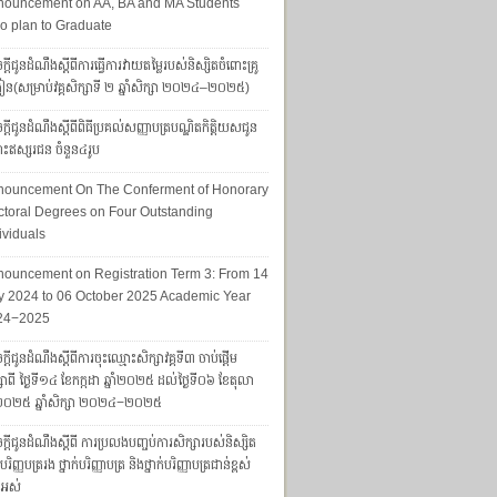
nouncement on AA, BA and MA Students
 plan to Graduate
្តីជូនដំណឹងស្តីពីការធ្វើការវាយតម្លៃរបស់និស្សិតចំពោះគ្រូ
រៀន(សម្រាប់វគ្គសិក្សាទី ២ ឆ្នាំសិក្សា ២០២៤–២០២៥)
្តីជូនដំណឹងស្ដីពីពិធីប្រគល់សញ្ញាបត្របណ្ឌិតកិត្តិយសជូន
ោះឥស្សរជន ចំនួន៤រូប
nouncement On The Conferment of Honorary
toral Degrees on Four Outstanding
ividuals
ouncement on Registration Term 3: From 14
y 2024 to 06 October 2025 Academic Year
24−2025
្ដីជូនដំណឹងស្ដីពីការចុះឈ្មោះសិក្សាវគ្គទី៣ ចាប់ផ្តើម
សាពី ថ្ងៃទី១៤ ខែកក្កដា ឆ្នាំ២០២៥ ដល់ថ្ងៃទី០៦ ខែតុលា
ាំ២០២៥ ឆ្នាំសិក្សា ២០២៤−២០២៥
្តីជូនដំណឹងស្តីពី ការប្រលងបញ្ចប់ការសិក្សារបស់និស្សិត
ក់បរិញ្ញបត្ររង ថ្នាក់បរិញ្ញាបត្រ និងថ្នាក់បរិញ្ញាបត្រជាន់ខ្ពស់
ងអស់