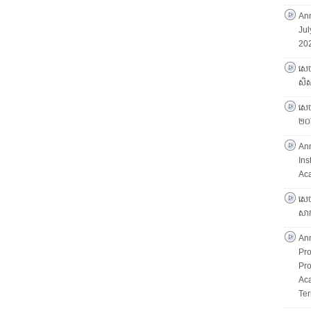
Ann
Jul
202
សេច
សិស្
សេចក
២០
An
Ins
Ac
សេច
សាក
An
Pro
Pro
Ac
Ter