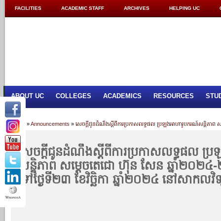
FACILITIES
ACADEMIC STAFF
ARCHIVES
HELPING UC
ABOUT UC
COLLEGES
ACADEMICS
RESOURCES
STU
Home
»
Announcements
»
សេចក្តីជូនដំណឹងស្តីពីការប្រកាសលទ្ធផល ប្រឡងអាហារូបករណ៍សន្តិភាព សម្
សេចក្តីជូនដំណឹងស្តីពីការប្រកាសលទ្ធផល ប
សន្តិភាព សម្តេចតេជោ ហ៊ុន សែន ឆ្នាំ២០២៤-២
ទៅថ្ងៃទី២៣ ខែវិច្ឆិកា ឆ្នាំ២០២៤ នៅសាកលវិទ្