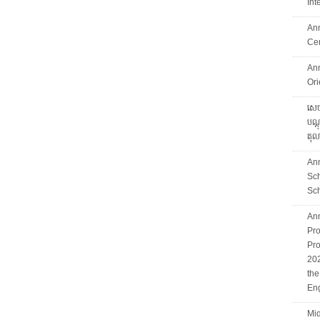
Int
An
Ce
An
Ori
សេចក
បណ្ដ
តុល
An
Sc
Sch
An
Pro
Pro
202
th
Eng
Mid