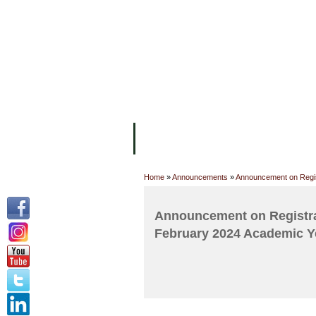
FACILITIES
ACADEMIC STAFF
AR
ABOUT UC
COLLEGES
ACADEM
Home
»
Announcements
»
Announcement on Regist
Announcement on Registrat
February 2024 Academic Ye