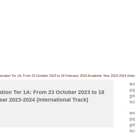
CHIVES
HELPING UC
CONTACT
NOTABLE PEOPLE
FOUNDAT
ICS
RESOURCES
STUDENTS
RESEARCH
ALUMNI
UPC
ration Ter 1A: From 23 October 2023 to 18 February 2024 Academic Year 2023-2024 (Inter
សេចក
ប្រឡ
ion Ter 1A: From 23 October 2023 to 18
ថ្នា
ar 2023-2024 (International Track)
២០
សេចក
ប្រឡ
ថ្នា
២០