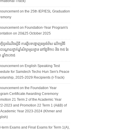
ernational-Track)
nouncement on the 25th IEP/ESL Graduation
remony
nouncement on Foundation-Year Program's
entation on 20&25 October 2025
្ដីជូនដំណឹងស្ដីពី ការធ្វើបទបង្ហាញតម្រង់ទិស លើកម្មវិធី
ុះបណ្ដាលថ្នាក់ឆ្នាំសិក្សាមូលដ្ឋាន នៅថ្ងៃទី២០ និង ២៥ ខែ
ា ឆ្នាំ២០២៥
nouncement on English Speaking Test
hedule for Samdech Techo Hun Sen's Peace
olarship, 2025-2029 Recipients (I-Track)
nouncement on the Foundation Year
gram Certificate Awarding Ceremony
motion 21 Term 2 of the Academic Year
2-2023 and Promotion 22 Term 1 (A&B) of
e Academic Year 2023-2024 (Khmer and
lish)
-term Exams and Final Exams for Term 1(A),