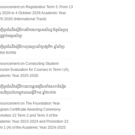
ouncement on Registration Term 3: From 13
y 2026 to 4 October 2026 Academic Year
5-2026 (International Track)
ក្ដីជូនដំណឹងស្ដីពីការបើកមហោស្រពសិល្បៈគំនូសិស្សានុ
សថ្នាក់មធ្យមសិក្សា
្ដីជូនដំណឹងស្ដីពីការចុះឈ្មោះសិក្សាវគ្គទី២ ឆ្នាំសិក្សា
២៥-២០២៦
nouncement on Conducting Student-
tructor Evaluation for Courses in Term I (A),
ademic Year 2025-2026
ក្តីជូនដំណឹងស្តីពីការបោះឆ្នោតជ្រើសតាំងសភានិស្សិត
លវិទ្យាល័យកម្ពុជាអាណត្តិទី១៨ ឆ្នាំ២០២៦
nouncement on The Foundation Year
gram Certificate Awarding Ceremony
motion 22 Term 2 and Term 3 of the
ademic Year 2023-2024 and Promotion 23
m 1 (A) of the Academic Year 2024-2025