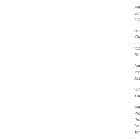
Ann
Jul
202
សេច
សិស្
សេចក
២០
An
Ins
Ac
សេច
សាក
An
Pro
Pro
Ac
Ter