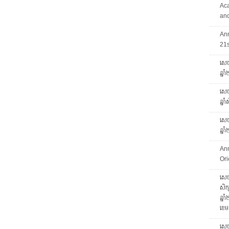
Ac
and
An
21
សេច
ឆ្ន
សេចក
ឆ្ន
សេចក
ឆ្ន
An
Ori
សេចក
សិក្
ឆ្ន
ខេម
សេច