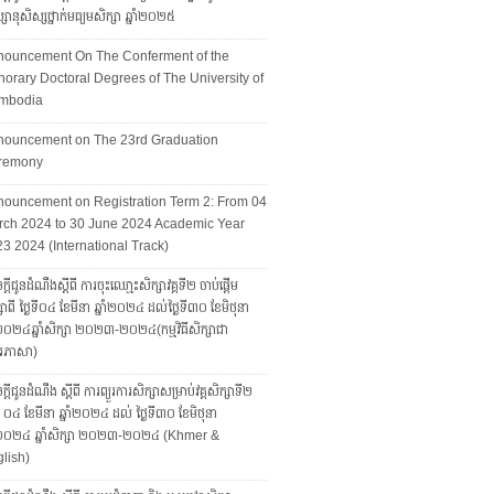
សានុសិស្សថ្នាក់មធ្យមសិក្សា ឆ្នាំ២០២៥
nouncement On The Conferment of the
orary Doctoral Degrees of The University of
mbodia
nouncement on The 23rd Graduation
remony
ouncement on Registration Term 2: From 04
ch 2024 to 30 June 2024 Academic Year
3 2024 (International Track)
្តីជូនដំណឹងស្តីពី ការចុះឈោ្មះសិក្សាវគ្គទី២ ចាប់ផ្តើម
សាពី ថ្ងៃទី០៤ ខែមីនា ឆ្នាំ២០២៤ ដល់ថ្ងៃទី៣០ ខែមិថុនា
ាំ២០២៤ឆ្នាំសិក្សា ២០២៣-២០២៤(កម្មវិធីសិក្សាជា
រភាសា)
្ដីជូនដំណឹង ស្ដីពី ការព្យួរការសិក្សាសម្រាប់វគ្គសិក្សាទី២
ទី ០៤ ខែមីនា ឆ្នាំ២០២៤ ដល់ ថ្ងៃទី៣០ ខែមិថុនា
ាំ២០២៤ ឆ្នាំសិក្សា ២០២៣-២០២៤ (Khmer &
lish)