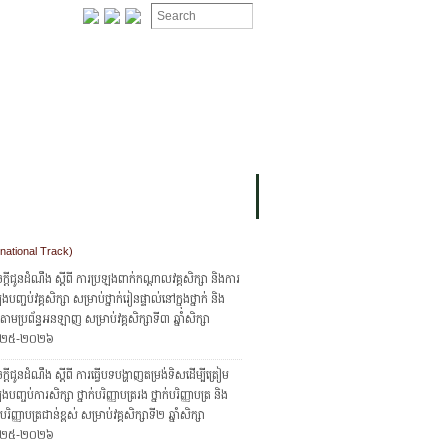
ION
OMING PROJECTS
national Track)
្ដីជូនដំណឹង ស្ដីពី ការប្រឡងពាក់កណ្ដាលវគ្គសិក្សា និងការ
ងបញ្ចប់វគ្គសិក្សា សម្រាប់ថ្នាក់រៀនផ្ទាល់នៅក្នុងថ្នាក់ និង
ក់តាមប្រព័ន្ធអនឡាញ សម្រាប់វគ្គសិក្សាទី៣ ឆ្នាំសិក្សា
២៥-២០២៦
្តីជូនដំណឹង ស្តីពី ការធ្វើបទបង្ហាញតម្រង់ទិសដើម្បីត្រៀម
ងបញ្ចប់ការសិក្សា ថ្នាក់បរិញ្ញាបត្ររង ថ្នាក់បរិញ្ញាបត្រ និង
ក់បរិញ្ញាបត្រជាន់ខ្ពស់ សម្រាប់វគ្គសិក្សាទី២ ឆ្នាំសិក្សា
២៥-២០២៦