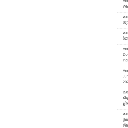
An
Who
សេចក
បង្
សេចក
ចំព
An
Doc
Ind
Ann
Jul
20
សេចក
សិក្
ឆ្ន
សេចក
ថ្នា
ទាំ