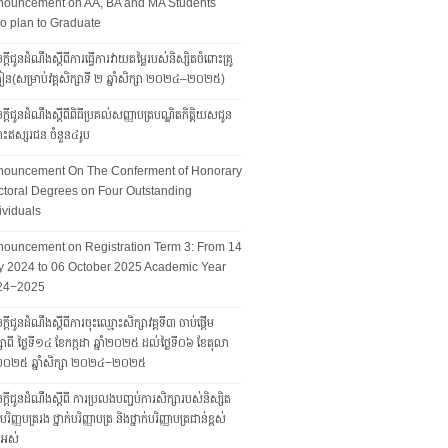
nouncement on AA, BA and MA Students
 plan to Graduate
្តីជូនដំណឹងស្តីពីការធ្វើការវាយតម្លៃរបស់និស្សិតចំពោះគ្រូ
រៀន(សម្រាប់វគ្គសិក្សាទី ២ ឆ្នាំសិក្សា ២០២៤–២០២៥)
្តីជូនដំណឹងស្ដីពីពិធីប្រគល់សញ្ញាបត្របណ្ឌិតកិត្តិយសជូន
ោះឥស្សរជន ចំនួន៤រូប
nouncement On The Conferment of Honorary
toral Degrees on Four Outstanding
ividuals
ouncement on Registration Term 3: From 14
y 2024 to 06 October 2025 Academic Year
24−2025
្ដីជូនដំណឹងស្ដីពីការចុះឈ្មោះសិក្សាវគ្គទី៣ ចាប់ផ្តើម
សាពី ថ្ងៃទី១៤ ខែកក្កដា ឆ្នាំ២០២៥ ដល់ថ្ងៃទី០៦ ខែតុលា
ាំ២០២៥ ឆ្នាំសិក្សា ២០២៤−២០២៥
្តីជូនដំណឹងស្តីពី ការប្រលងបញ្ចប់ការសិក្សារបស់និស្សិត
ក់បរិញ្ញបត្ររង ថ្នាក់បរិញ្ញាបត្រ និងថ្នាក់បរិញ្ញាបត្រជាន់ខ្ពស់
ងអស់