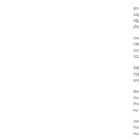
សេច
សម្
កន្ល
សិ
An
Of
Sch
20
និស្
(កម
សាល
Bes
Aca
Pro
by 
Ann
Fro
Ac