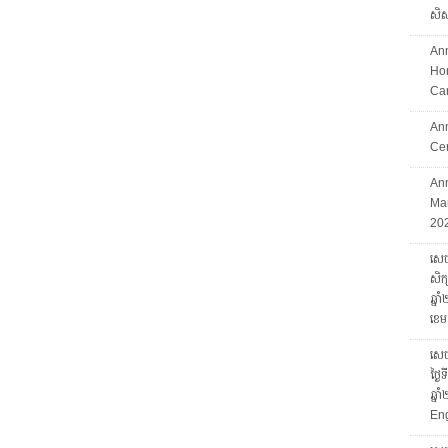
សិស្
An
Hon
Ca
An
Ce
Ann
Mar
202
សេចក
សិក្
ឆ្ន
ខេម
សេចក
ថ្ងៃ
ឆ្ន
Eng