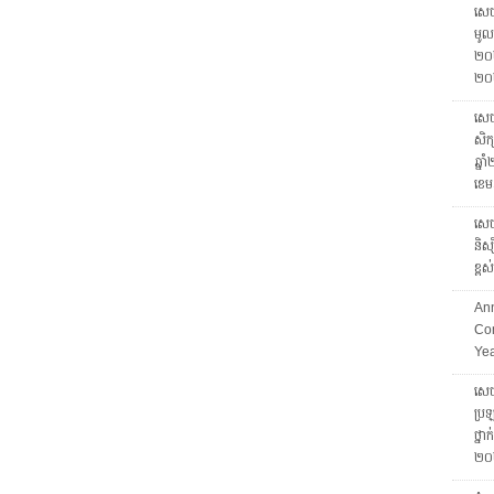
សេចក
មូលដ
២០២
២០
សេចក
សិក្
ឆ្ន
ខេម
សេចក
និស្
ខ្ព
Ann
Com
Ye
សេចក
ប្រឡ
ថ្នា
២០