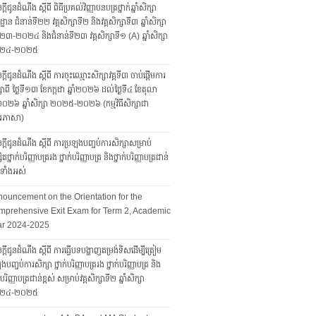
្តីជូនដំណឹង ស្តីពី ពិធីប្រគល់វិញ្ញាបនបត្រថ្នាក់ឆ្នាំសិក្សា
្ឋាន ជំនាន់ទី២២ វគ្គសិក្សាទី២ និងវគ្គសិក្សាទី៣ ឆ្នាំសិក្សា
៣-២០២៤ និងជំនាន់ទី២៣ វគ្គសិក្សាទី១ (A) ឆ្នាំសិក្សា
២៤-២០២៥
្តីជូនដំណឹង ស្តីពី ការចុះឈ្មោះសិក្សាវគ្គទី៣ ចាប់ផ្តើមការ
សាពី ថ្ងៃទី១៣ ខែកក្កដា ឆ្នាំ២០២៦ ដល់ថ្ងៃទី៤ ខែតុលា
ាំ២០២៦ ឆ្នាំសិក្សា ២០២៥-២០២៦ (កម្មវិធីសិក្សាជា
រភាសា)
្តីជូនដំណឹង ស្តីពី ការប្រឡងបញ្ចប់ការសិក្សាសម្រាប់
សិតថ្នាក់បរិញ្ញាបត្ររង ថ្នាក់បរិញ្ញាបត្រ និងថ្នាក់បរិញ្ញាបត្រជាន់
ស់ទាំងអស់
ouncement on the Orientation for the
prehensive Exit Exam for Term 2, Academic
ar 2024-2025
្តីជូនដំណឹង ស្តីពី ការធ្វើបទបង្ហាញតម្រង់ទិសដើម្បីត្រៀម
ងបញ្ចប់ការសិក្សា ថ្នាក់បរិញ្ញាបត្ររង ថ្នាក់បរិញ្ញាបត្រ និង
ក់បរិញ្ញាបត្រជាន់ខ្ពស់ សម្រាប់វគ្គសិក្សាទី២ ឆ្នាំសិក្សា
២៤-២០២៥