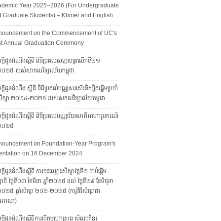
ademic Year 2025–2026 (For Undergraduate
 Graduate Students) – Khmer and English
nouncement on the Commencement of UC's
st Annual Graduation Ceremony
ក្តីជូនដំណឹងស្តីពី ពិធីប្រគល់សញ្ញាបត្រលើកទី២១
ាំ២០២៥ របស់សាកលវិទ្យាល័យកម្ពុជា
្តីជូនដំណឹង ស្តីពី ពិធីប្រគល់បណ្ណសរសើរនិស្សិតឆ្នើមប្រចាំ
ាំសិក្សា ២០២៤-២០២៥ របស់សកលវិទ្យាល័យកម្ពុជា
្ដីជូនដំណឹងស្ដីពី ពិធីប្រគល់បណ្ណជ័យលាភីអាហារូបករណ៍​​​​​​
ាំ២០២៥
nouncement on Foundation-Year Program's
entation on 16 December 2024
្តីជូនដំណឹងស្តីពី ការចុះឈ្មោះសិក្សាវគ្គទី២ ចាប់ផ្តើម
សាពី ថ្ងៃទី០៣ ខែមីនា ឆ្នាំ២០២៥ ដល់ ថ្ងៃទី២៩ ខែមិថុនា
ាំ២០២៥ ឆ្នាំសិក្សា ២០២-២០២៥ (កម្មវិធីសិក្សាជា
រភាសា)
ក្តីជូនដំណឹងស្តីពីការបើកមហោស្រព សិល្បៈគំនូរ