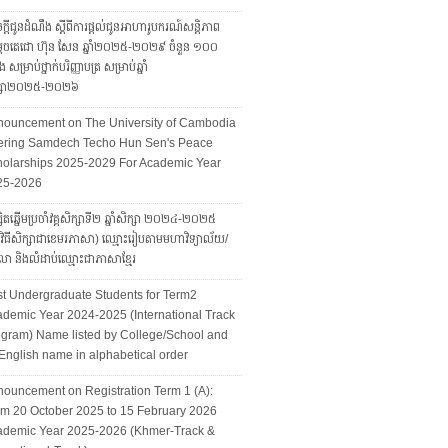
ក្តីជូនដំណឹង ស្តីពីការផ្តល់ជូនអាហារូបករណ៍សន្តិភាព
ដេចតេជោ ហ៊ុន សែន ឆ្នាំ២០២៥-២០២៩ ចំនួន ១០០
ែង សម្រាប់ថ្នាក់បរិញ្ញាបត្រ សម្រាប់ឆ្នាំ
ក្សា២០២៥-២០២៦
nouncement on The University of Cambodia
fering Samdech Techo Hun Sen's Peace
olarships 2025-2029 For Academic Year
25-2026
សិតឆ្នើមប្រចាំវគ្គសិក្សាទី២ ឆ្នាំសិក្សា ២០២៤-២០២៥
្មវិធីសិក្សាជាខេមរភាសា) ឈ្មោះរៀបតាមមហាវិទ្យាល័យ/
ា និងលំដាប់ឈ្មោះជាភាសាខ្មែរ
t Undergraduate Students for Term2
demic Year 2024-2025 (International Track
gram) Name listed by College/School and
English name in alphabetical order
ouncement on Registration Term 1 (A):
m 20 October 2025 to 15 February 2026
ademic Year 2025-2026 (Khmer-Track &