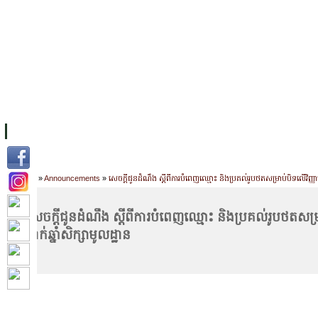
FACILITIES
ACADEMIC STAFF
ARCHIVES
HELPING UC
ABOUT UC
COLLEGES
ACADEMICS
RESOURCES
STU
Home
»
Announcements
»
សេចក្តីជូនដំណឹង ស្តីពីការបំពេញឈ្មោះ និងប្រគល់រូបថតសម្រាប់បិទលើវិញ្ញាបនប
សេចក្តីជូនដំណឹង ស្តីពីការបំពេញឈ្មោះ និងប្រគល់រូបថតសម្
ថ្នាក់ឆ្នាំសិក្សាមូលដ្ឋាន