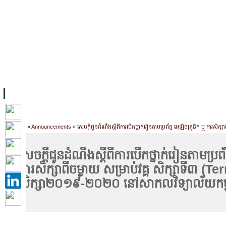
FACILITIES
ACADEMIC STAFF
ARCHIVES
HELPING UC
ABOUT UC
COLLEGES
ACADEMICS
RESOURCES
STU
Home
»
Announcements
»
សេចក្តីជូនដំណឹងស្តីពីការបើកថ្នាក់រៀនតាមប្រព័ន្ធ អេឡិចត្រូនិក ឬ ការសិ
សេចក្តីជូនដំណឹងស្តីពីការបើកថ្នាក់រៀនតាមប្រព័ន
ការសិក្សាពីចម្ងាយ សម្រាប់វគ្គ សិក្សាទី៣ (Term
សិក្សា២០១៩-២០២០ នៅសាកលវិទ្យាល័យកម្ព