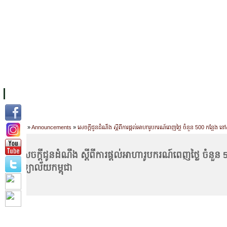
FACILITIES
ACADEMIC STAFF
ARCHIVES
HELPING UC
ABOUT UC
COLLEGES
ACADEMICS
RESOURCES
STU
Home
»
Announcements
»
សេចក្តីជូនដំណឹង ស្តីពីការផ្តល់អាហារូបករណ៍ពេញថ្លៃ ចំនួន 500 កន្លែង ន
សេចក្តីជូនដំណឹង ស្តីពីការផ្តល់អាហារូបករណ៍ពេញថ្លៃ ចំន
វិទ្យាល័យកម្ពុជា