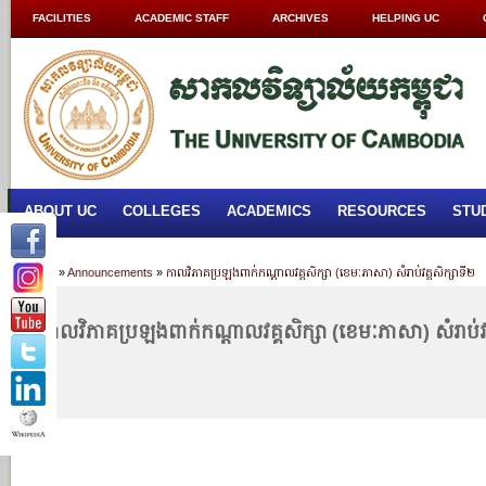
FACILITIES
ACADEMIC STAFF
ARCHIVES
HELPING UC
ABOUT UC
COLLEGES
ACADEMICS
RESOURCES
STU
Home
»
Announcements
»
កាលវិភាគប្រឡងពាក់កណ្តាលវគ្គសិក្សា (ខេមៈភាសា) សំរាប់វគ្គសិក្សាទី២​
កាលវិភាគប្រឡងពាក់កណ្តាលវគ្គសិក្សា (ខេមៈភាសា) សំរាប់វគ្