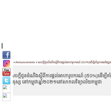
FACILITIES
ACADEMIC STAFF
ARCHIVES
HELPING UC
ABOUT UC
COLLEGES
ACADEMICS
RESOURCES
STU
Home
»
Announcements
»
សេចក្តីជូនដំណឹងស្តីពីការផ្តល់អាហារូបករណ៍ (៥០%)ដើម្បីគាំទ្រការអភិវឌ
សេចក្តីជូនដំណឹងស្តីពីការផ្តល់អាហារូបករណ៍ (៥០%)ដើម្បីគ
មនុស្ស នៅកម្ពុជាឆ្នាំ២០២១នៅសាកលវិទ្យាល័យកម្ពុជា