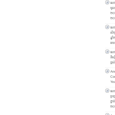
សេចក
មូលដ
២០២
២០
សេចក
សិក្
ឆ្ន
ខេម
សេចក
និស្
ខ្ព
Ann
Com
Ye
សេចក
ប្រឡ
ថ្នា
២០