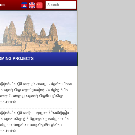
ION
OMING PROJECTS
្ដីជូនដំណឹង ស្ដីពី ការប្រឡងពាក់កណ្ដាលវគ្គសិក្សា និងការ
ងបញ្ចប់វគ្គសិក្សា សម្រាប់ថ្នាក់រៀនផ្ទាល់នៅក្នុងថ្នាក់ និង
ក់តាមប្រព័ន្ធអនឡាញ សម្រាប់វគ្គសិក្សាទី៣ ឆ្នាំសិក្សា
២៥-២០២៦
្តីជូនដំណឹង ស្តីពី ការធ្វើបទបង្ហាញតម្រង់ទិសដើម្បីត្រៀម
ងបញ្ចប់ការសិក្សា ថ្នាក់បរិញ្ញាបត្ររង ថ្នាក់បរិញ្ញាបត្រ និង
ក់បរិញ្ញាបត្រជាន់ខ្ពស់ សម្រាប់វគ្គសិក្សាទី២ ឆ្នាំសិក្សា
២៥-២០២៦