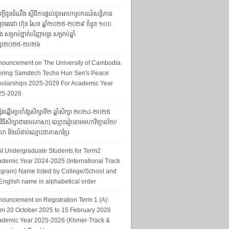
ក្តីជូនដំណឹង ស្តីពីការផ្តល់ជូនអាហារូបករណ៍សន្តិភាព
ដេចតេជោ ហ៊ុន សែន ឆ្នាំ២០២៥-២០២៩ ចំនួន ១០០
ែង សម្រាប់ថ្នាក់បរិញ្ញាបត្រ សម្រាប់ឆ្នាំ
ក្សា២០២៥-២០២៦
nouncement on The University of Cambodia
fering Samdech Techo Hun Sen's Peace
olarships 2025-2029 For Academic Year
25-2026
សិតឆ្នើមប្រចាំវគ្គសិក្សាទី២ ឆ្នាំសិក្សា ២០២៤-២០២៥
្មវិធីសិក្សាជាខេមរភាសា) ឈ្មោះរៀបតាមមហាវិទ្យាល័យ/
ា និងលំដាប់ឈ្មោះជាភាសាខ្មែរ
t Undergraduate Students for Term2
demic Year 2024-2025 (International Track
gram) Name listed by College/School and
English name in alphabetical order
ouncement on Registration Term 1 (A):
m 20 October 2025 to 15 February 2026
ademic Year 2025-2026 (Khmer-Track &