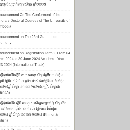
សានុសិស្សថ្នាក់មធ្យមសិក្សា ឆ្នាំ២០២៥
nouncement On The Conferment of the
orary Doctoral Degrees of The University of
mbodia
nouncement on The 23rd Graduation
remony
ouncement on Registration Term 2: From 04
ch 2024 to 30 June 2024 Academic Year
3 2024 (International Track)
្តីជូនដំណឹងស្តីពី ការចុះឈោ្មះសិក្សាវគ្គទី២ ចាប់ផ្តើម
សាពី ថ្ងៃទី០៤ ខែមីនា ឆ្នាំ២០២៤ ដល់ថ្ងៃទី៣០ ខែមិថុនា
ាំ២០២៤ឆ្នាំសិក្សា ២០២៣-២០២៤(កម្មវិធីសិក្សាជា
រភាសា)
្ដីជូនដំណឹង ស្ដីពី ការព្យួរការសិក្សាសម្រាប់វគ្គសិក្សាទី២
ទី ០៤ ខែមីនា ឆ្នាំ២០២៤ ដល់ ថ្ងៃទី៣០ ខែមិថុនា
ាំ២០២៤ ឆ្នាំសិក្សា ២០២៣-២០២៤ (Khmer &
lish)