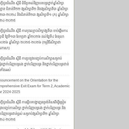
្តីជូនដំណឹង ស្តីពី ពិធីប្រគល់វិញ្ញាបនបត្រថ្នាក់ឆ្នាំសិក្សា
្ឋាន ជំនាន់ទី២២ វគ្គសិក្សាទី២ និងវគ្គសិក្សាទី៣ ឆ្នាំសិក្សា
៣-២០២៤ និងជំនាន់ទី២៣ វគ្គសិក្សាទី១ (A) ឆ្នាំសិក្សា
២៤-២០២៥
្តីជូនដំណឹង ស្តីពី ការចុះឈ្មោះសិក្សាវគ្គទី៣ ចាប់ផ្តើមការ
សាពី ថ្ងៃទី១៣ ខែកក្កដា ឆ្នាំ២០២៦ ដល់ថ្ងៃទី៤ ខែតុលា
ាំ២០២៦ ឆ្នាំសិក្សា ២០២៥-២០២៦ (កម្មវិធីសិក្សាជា
រភាសា)
្តីជូនដំណឹង ស្តីពី ការប្រឡងបញ្ចប់ការសិក្សាសម្រាប់
សិតថ្នាក់បរិញ្ញាបត្ររង ថ្នាក់បរិញ្ញាបត្រ និងថ្នាក់បរិញ្ញាបត្រជាន់
ស់ទាំងអស់
ouncement on the Orientation for the
prehensive Exit Exam for Term 2, Academic
ar 2024-2025
្តីជូនដំណឹង ស្តីពី ការធ្វើបទបង្ហាញតម្រង់ទិសដើម្បីត្រៀម
ងបញ្ចប់ការសិក្សា ថ្នាក់បរិញ្ញាបត្ររង ថ្នាក់បរិញ្ញាបត្រ និង
ក់បរិញ្ញាបត្រជាន់ខ្ពស់ សម្រាប់វគ្គសិក្សាទី២ ឆ្នាំសិក្សា
២៤-២០២៥