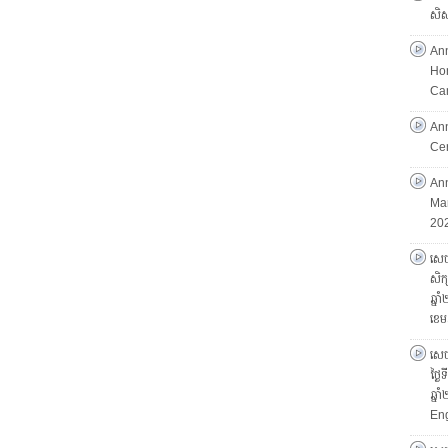
សិស្
An
Hon
Ca
An
Ce
Ann
Mar
202
សេចក
សិក្
ឆ្ន
ខេម
សេចក
ថ្ងៃ
ឆ្ន
Eng