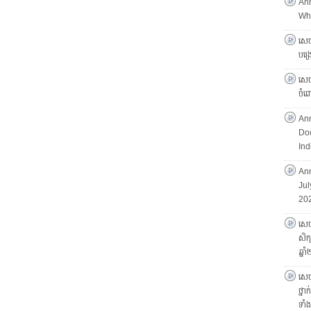
An
Who
សេចក
បង្
សេចក
ចំព
An
Doc
Ind
Ann
Jul
20
សេចក
សិក្
ឆ្ន
សេចក
ថ្នា
ទាំ