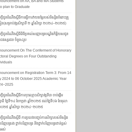
nouncement on AA, BA and MA Students
 plan to Graduate
្តីជូនដំណឹងស្តីពីការធ្វើការវាយតម្លៃរបស់និស្សិតចំពោះគ្រូ
រៀន(សម្រាប់វគ្គសិក្សាទី ២ ឆ្នាំសិក្សា ២០២៤–២០២៥)
្តីជូនដំណឹងស្ដីពីពិធីប្រគល់សញ្ញាបត្របណ្ឌិតកិត្តិយសជូន
ោះឥស្សរជន ចំនួន៤រូប
nouncement On The Conferment of Honorary
toral Degrees on Four Outstanding
ividuals
ouncement on Registration Term 3: From 14
y 2024 to 06 October 2025 Academic Year
24−2025
្ដីជូនដំណឹងស្ដីពីការចុះឈ្មោះសិក្សាវគ្គទី៣ ចាប់ផ្តើម
សាពី ថ្ងៃទី១៤ ខែកក្កដា ឆ្នាំ២០២៥ ដល់ថ្ងៃទី០៦ ខែតុលា
ាំ២០២៥ ឆ្នាំសិក្សា ២០២៤−២០២៥
្តីជូនដំណឹងស្តីពី ការប្រលងបញ្ចប់ការសិក្សារបស់និស្សិត
ក់បរិញ្ញបត្ររង ថ្នាក់បរិញ្ញាបត្រ និងថ្នាក់បរិញ្ញាបត្រជាន់ខ្ពស់
ងអស់