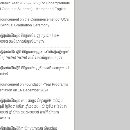
ademic Year 2025–2026 (For Undergraduate
 Graduate Students) – Khmer and English
nouncement on the Commencement of UC's
st Annual Graduation Ceremony
ក្តីជូនដំណឹងស្តីពី ពិធីប្រគល់សញ្ញាបត្រលើកទី២១
ាំ២០២៥ របស់សាកលវិទ្យាល័យកម្ពុជា
្តីជូនដំណឹង ស្តីពី ពិធីប្រគល់បណ្ណសរសើរនិស្សិតឆ្នើមប្រចាំ
ាំសិក្សា ២០២៤-២០២៥ របស់សកលវិទ្យាល័យកម្ពុជា
្ដីជូនដំណឹងស្ដីពី ពិធីប្រគល់បណ្ណជ័យលាភីអាហារូបករណ៍​​​​​​
ាំ២០២៥
nouncement on Foundation-Year Program's
entation on 16 December 2024
្តីជូនដំណឹងស្តីពី ការចុះឈ្មោះសិក្សាវគ្គទី២ ចាប់ផ្តើម
សាពី ថ្ងៃទី០៣ ខែមីនា ឆ្នាំ២០២៥ ដល់ ថ្ងៃទី២៩ ខែមិថុនា
ាំ២០២៥ ឆ្នាំសិក្សា ២០២-២០២៥ (កម្មវិធីសិក្សាជា
រភាសា)
ក្តីជូនដំណឹងស្តីពីការបើកមហោស្រព សិល្បៈគំនូរ