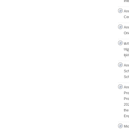
Int
An
Ce
An
Ori
សេចក
បណ្ដ
តុល
An
Sc
Sch
An
Pro
Pro
202
th
Eng
Mid