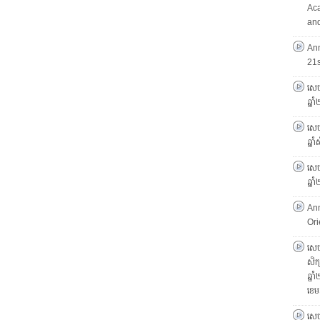
Ac
and
An
21
សេច
ឆ្ន
សេចក
ឆ្ន
សេចក
ឆ្ន
An
Ori
សេចក
សិក្
ឆ្ន
ខេម
សេច