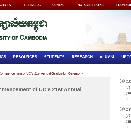
CHIVES
HELPING UC
CONTACT
NOTABLE PEOPLE
FOUNDAT
ICS
RESOURCES
STUDENTS
RESEARCH
ALUMNI
UPC
Commencement of UC's 21st Annual Graduation Ceremony
សេចក
ប្រឡ
mencement of UC's 21st Annual
ថ្នា
២០
សេចក
ប្រឡ
ថ្នា
២០