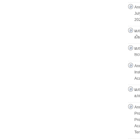
Ann
Jul
202
សេច
សិស្
សេចក
២០
An
Ins
Ac
សេច
សាក
An
Pro
Pro
Ac
Ter