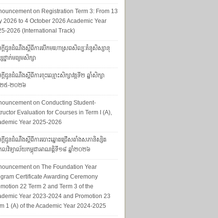
ouncement on Registration Term 3: From 13
y 2026 to 4 October 2026 Academic Year
5-2026 (International Track)
ក្ដីជូនដំណឹងស្ដីពីការបើកមហោស្រពសិល្បៈគំនូសិស្សានុ
សថ្នាក់មធ្យមសិក្សា
្ដីជូនដំណឹងស្ដីពីការចុះឈ្មោះសិក្សាវគ្គទី២ ឆ្នាំសិក្សា
២៥-២០២៦
nouncement on Conducting Student-
tructor Evaluation for Courses in Term I (A),
ademic Year 2025-2026
ក្តីជូនដំណឹងស្តីពីការបោះឆ្នោតជ្រើសតាំងសភានិស្សិត
លវិទ្យាល័យកម្ពុជាអាណត្តិទី១៨ ឆ្នាំ២០២៦
nouncement on The Foundation Year
gram Certificate Awarding Ceremony
motion 22 Term 2 and Term 3 of the
ademic Year 2023-2024 and Promotion 23
m 1 (A) of the Academic Year 2024-2025