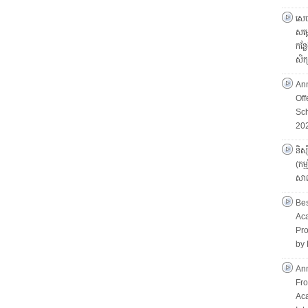
សេច
សម្
កន្ល
សិ
An
Of
Sch
20
និស្
(កម
សាល
Bes
Aca
Pro
by 
Ann
Fro
Ac