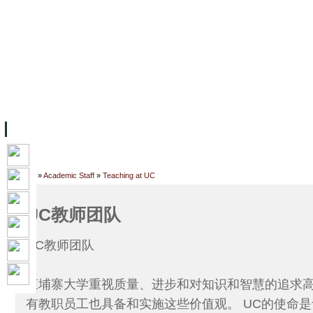
主页
设施
学术人员
工作
档案
联系我们
地
关于UC
院校框架
学术学位
资源
学生
科研
校友
Home
»
Academic Staff
»
Teaching at UC
UC教师团队
UC教师团队
柬埔寨大学重视质量、进步和对知识和智慧的追求
有教职员工也具备和实施这些价值观。 UC的使命