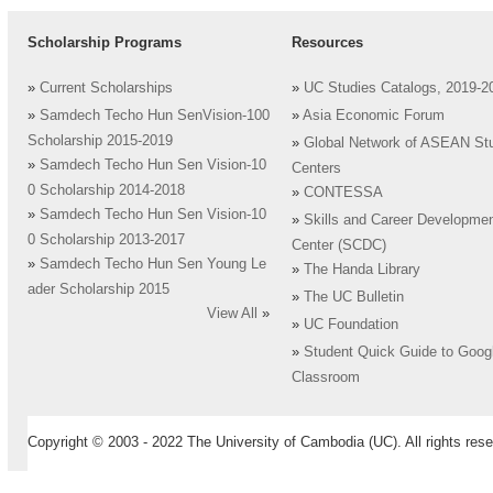
Scholarship Programs
Resources
»
Current Scholarships
»
UC Studies Catalogs, 2019-2
»
Samdech Techo Hun SenVision-100
»
Asia Economic Forum
Scholarship 2015-2019
»
Global Network of ASEAN St
»
Samdech Techo Hun Sen Vision-10
Centers
0 Scholarship 2014-2018
»
CONTESSA
»
Samdech Techo Hun Sen Vision-10
»
Skills and Career Developme
0 Scholarship 2013-2017
Center (SCDC)
»
Samdech Techo Hun Sen Young Le
»
The Handa Library
ader Scholarship 2015
»
The UC Bulletin
View All
»
»
UC Foundation
»
Student Quick Guide to Goog
Classroom
Copyright © 2003 - 2022 The University of Cambodia (UC). All rights rese