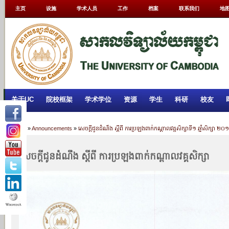
主页
设施
学术人员
工作
档案
联系我们
地
关于UC
院校框架
学术学位
资源
学生
科研
校友
Home
»
Announcements
»
សេចក្តីជូនដំណឹង ស្តីពី ការប្រឡងពាក់កណ្តាលវគ្គសិក្សាទី១ ឆ្នាំសិក្សា
សេចក្តីជូនដំណឹង ស្តីពី ការប្រឡងពាក់កណ្តាលវគ្គសិក្សា