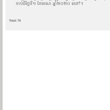
ចាប់ពីថ្ងៃទី១ ខែមេសា ឆ្នាំ២០២០ តទៅ។
Total: 76