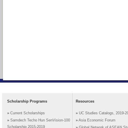
Scholarship Programs
Resources
»
Current Scholarships
»
UC Studies Catalogs, 2019-2
»
Samdech Techo Hun SenVision-100
»
Asia Economic Forum
Scholarship 2015-2019
»
Global Network of ASEAN St