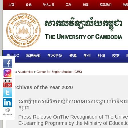
主页
设施
学术人员
工作
档案
联系我们
地
关于UC
院校框架
学术学位
资源
学生
科研
校友
Home
»
Academics
»
Center for English Studies (CES)
Archives of the Year 2020
សេចក្តីប្រកាសព័ត៌មានស្តីពីការអបអរសាទរខួប លើកទី១
»
កម្ពុជា
Press Release​​ ​On​The Recognition of The Unive
»
E-Learning Programs by the Ministry of Educati