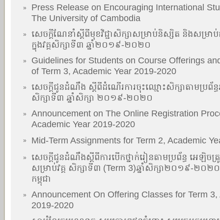
Press Release on Encouraging International Stu
»
The University of Cambodia
សេចក្តីណែនាំស្តីពីមុខវិជ្ជាសិក្សាសម្រាប់និស្សិត និងសម្រាប់
»
ក្នុងវគ្គសិក្សាទី៣ ឆ្នាំ២០១៩-២០២០
Guidelines for Students on Course Offerings an
»
of Term 3, Academic Year 2019-2020
សេចក្តីជូនដំណឹង ស្តីពីដំណើរការចុះឈ្មោះសិក្សាតាមប្រព័ន
»
សិក្សាទី៣ ឆ្នាំសិក្សា ២០១៩-២០២០
Announcement on The Online Registration Proce
»
Academic Year 2019-2020
Mid-Term Assignments for Term 2, Academic Ye
»
សេចក្តីជូនដំណឹងស្តីពីការបើកថ្នាក់រៀនតាមប្រព័ន្ធ អេឡិចត្រ
»
សម្រាប់វគ្គ សិក្សាទី៣ (Term 3)ឆ្នាំសិក្សា២០១៩-២០
កម្ពុជា
Announcement On Offering Classes for Term 3,
»
2019-2020