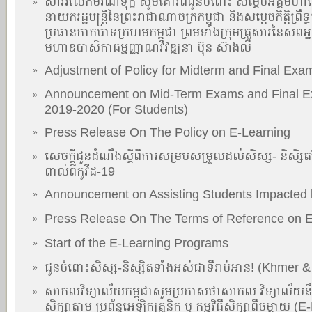
សាររំលែកមរណទុក្ខ សូមគោរពជូនចំពោះ សម្តេចអគ្គមហ
»
នាយករដ្ឋមន្ត្រីនៃព្រះរាជាណាចក្រកម្ពុជា និងសម្តេចកិត្តិព្រឹទ្
ប្រធានកាកបាទក្រហមកម្ពុជា ព្រមទាំងក្រុមគ្រួសារនៃសពអ្នក
មហាឧបាសិកាធម្មញ្ញាណវិវឌ្ឍនា ប៊ុន ស៊ាងលី
Adjustment of Policy for Midterm and Final Exa
»
Announcement on Mid-Term Exams and Final Ex
»
2019-2020 (For Students)
Press Release On The Policy on E-Learning
»
សេចក្តីជូនដំណឹងស្តីពីការសម្របសម្រួលដល់សិស្ស- និសិ
»
ពាល់ពីកូវីដ-19
Announcement on Assisting Students Impacted 
»
Press Release On The Terms of Reference on E
»
Start of the E-Learning Programs
»
ជូនចំពោះសិស្ស-និស្សិតទាំងអស់ជាទីរាប់អាន! (Khmer &
»
សាកលវិទ្យាល័យកម្ពុជាសូមប្រកាសថាសាកល វិទ្យាល័យនឹងចា
»
សិក្សាតាម ប្រព័ន្ធអេឡិកត្រូនិក ឬ កម្មវិធីសិក្សាពីចម្ងា