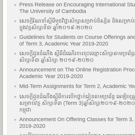
Press Release on Encouraging International Stu
»
The University of Cambodia
សេចក្តីណែនាំស្តីពីមុខវិជ្ជាសិក្សាសម្រាប់និស្សិត និងសម្រាប់
»
ក្នុងវគ្គសិក្សាទី៣ ឆ្នាំ២០១៩-២០២០
Guidelines for Students on Course Offerings an
»
of Term 3, Academic Year 2019-2020
សេចក្តីជូនដំណឹង ស្តីពីដំណើរការចុះឈ្មោះសិក្សាតាមប្រព័ន
»
សិក្សាទី៣ ឆ្នាំសិក្សា ២០១៩-២០២០
Announcement on The Online Registration Proce
»
Academic Year 2019-2020
Mid-Term Assignments for Term 2, Academic Ye
»
សេចក្តីជូនដំណឹងស្តីពីការបើកថ្នាក់រៀនតាមប្រព័ន្ធ អេឡិចត្រ
»
សម្រាប់វគ្គ សិក្សាទី៣ (Term 3)ឆ្នាំសិក្សា២០១៩-២០
កម្ពុជា
Announcement On Offering Classes for Term 3,
»
2019-2020