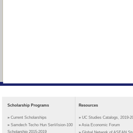
Scholarship Programs
Resources
»
Current Scholarships
»
UC Studies Catalogs, 2019-2
»
Samdech Techo Hun SenVision-100
»
Asia Economic Forum
Scholarship 2015-2019
»
Global Network of ASEAN St