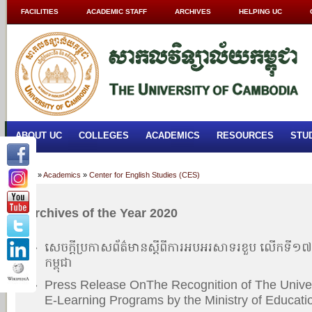
FACILITIES
ACADEMIC STAFF
ARCHIVES
HELPING UC
ABOUT UC
COLLEGES
ACADEMICS
RESOURCES
STU
Home
»
Academics
»
Center for English Studies (CES)
Archives of the Year 2020
សេចក្តីប្រកាសព័ត៌មានស្តីពីការអបអរសាទរខួប លើកទី១
»
កម្ពុជា
Press Release​​ ​On​The Recognition of The Unive
»
E-Learning Programs by the Ministry of Educati