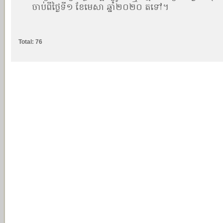
ចាប់ពីថ្ងៃទី១ ខែមេសា ឆ្នាំ២០២០ តទៅ។
Total: 76