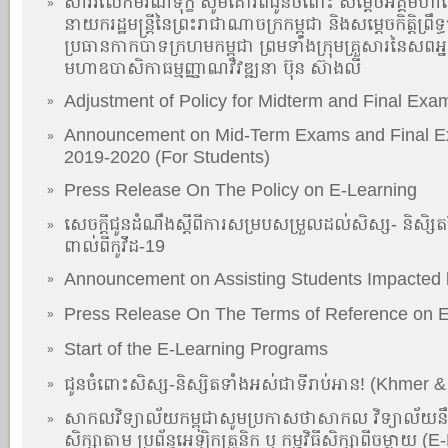
សាររំលែកមរណទុក្ខ សូមគោរពជូនចំពោះ សម្តេចអគ្គមហ
»
នាយករដ្ឋមន្ត្រីនៃព្រះរាជាណាចក្រកម្ពុជា និងសម្តេចកិត្តិព្រឹទ្
ប្រធានកាកបាទក្រហមកម្ពុជា ព្រមទាំងក្រុមគ្រួសារនៃសពអ្នក
មហាឧបាសិកាធម្មញ្ញាណវិវឌ្ឍនា ប៊ុន ស៊ាងលី
Adjustment of Policy for Midterm and Final Exa
»
Announcement on Mid-Term Exams and Final Ex
»
2019-2020 (For Students)
Press Release On The Policy on E-Learning
»
សេចក្តីជូនដំណឹងស្តីពីការសម្របសម្រួលដល់សិស្ស- និសិ
»
ពាល់ពីកូវីដ-19
Announcement on Assisting Students Impacted 
»
Press Release On The Terms of Reference on E
»
Start of the E-Learning Programs
»
ជូនចំពោះសិស្ស-និស្សិតទាំងអស់ជាទីរាប់អាន! (Khmer &
»
សាកលវិទ្យាល័យកម្ពុជាសូមប្រកាសថាសាកល វិទ្យាល័យនឹងចា
»
សិក្សាតាម ប្រព័ន្ធអេឡិកត្រូនិក ឬ កម្មវិធីសិក្សាពីចម្ងា