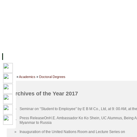
主页
设施
学术人员
工作
档案
联系我们
地
关于UC
院校框架
学术学位
资源
学生
科研
校友
Home
»
Academics
»
Doctoral Degrees
Archives of the Year 2017
»
Seminar on “Student to Employee” by E B M Co., Ltd, at 9: 00 AM, at the
Press ReleaseOnH.E. Ambassador Ko Ko Shein, UC Alumnus, Being A
»
Myanmar to Russia
»
Inauguration of the United Nations Room and Lecture Series on