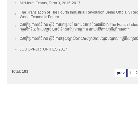
»
Mid-term Exams, Term 3, 2016-2017
The Translation of The Fourth Industrial Revolution Being Officially 
»
World Economic Forum
សេចក្តីប្រកាសព័ត៌មាន ស្តីពី ការបកប្រែសៀវភៅដែលមានចំណងជើងថា The Foruth Indust
»
កម្មលើកទី៤) ដែលទទួលស្គាល់ និងយល់ព្រមជាផ្លូវការ ដោយវេទិកាសេដ្ឋកិច្ចពិភពលោក
»
សេចក្តីប្រកាសព័ត៌មាន ស្តីពី ការទទួលស្គាល់សាលាសម្រាប់ការបណ្តុះបណ្តាល កម្មវិធីសិក្សាបរិ
»
JOB OPPORTUNITIES 2017
Total: 183
prev
1
2