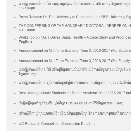
សេចក្តីប្រកាសព័ត៌មាន អំពី ការចុះអនុស្សរណៈនៃការយោគយល់រវាង សាកលវិទ្យាល័យ កម្ពុ
»
ប្រទេសឥណ្ឌា
»
Press Release On The University of Cambodia and KISS University S
THE CONFERRING OF THE HONORARY DOCTORAL DEGREE ON H.E. Th
»
S.C. Jamir
Workshop on “ Asia Drives Digital Health – A Case Study and Prognosi
»
English)
»
Announcement on Mid-Term Exams of Term 3, 2016-2017 (For Student
»
Announcement on Mid-Term Exams of Term 3, 2016-2017 (For Faculty
សេចក្តីប្រកាសព័ត៌មាន អំពី វេទិកាប្រឹក្សាយោបល់លើកទី១ ស្តីពីការសិក្សានៅឧត្តមសិក្ស
»
វិទ្យាល័យ កម្ពុជា
»
សេចក្តីប្រកាសព័ត៌មាន ស្តីពី ការកើនប្រជាប្រិយភាពរបស់សាកលវិទ្យាល័យ កម្ពុជា នៅលើទំព័រហ
»
Best Undergraduate Students for Term II Academic Year 2016-2017 (In
»
និស្សិតឆ្នើមប្រចាំវគ្គសិក្សាទី២ ឆ្នាំសិក្សា ២០១៦-២០១៧​ (កម្មវិធីសិក្សាជាខេមរៈភាសា)
»
វេទិកាស្តីពីការប្រឹក្សាយោបល់អំពីជម្រើសសិក្សាឧត្តមសិក្សា និងឱកាសអាហារូបករណ៍ នៅសាកល
»
UC Research Competition Submission Deadline