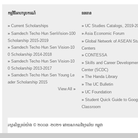
កម្មវិធីអាហារូបករណ៍
ធនធាន
»
Current Scholarships
»
UC Studies Catalogs, 2019-2
»
Samdech Techo Hun SenVision-100
»
Asia Economic Forum
Scholarship 2015-2019
»
Global Network of ASEAN St
»
Samdech Techo Hun Sen Vision-10
Centers
0 Scholarship 2014-2018
»
CONTESSA
»
Samdech Techo Hun Sen Vision-10
»
Skills and Career Developme
0 Scholarship 2013-2017
Center (SCDC)
»
Samdech Techo Hun Sen Young Le
»
The Handa Library
ader Scholarship 2015
»
The UC Bulletin
View All
»
»
UC Foundation
»
Student Quick Guide to Goog
Classroom
រក្សាសិទ្ធគ្រប់យ៉ាង ​© ២០០៣ -២០២១ ដោយសាកលវិទ្យាល័យ កម្ពុជា