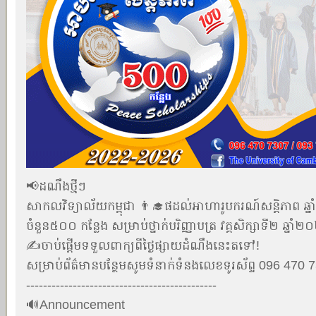
📢ដណឹងថ្មីៗ
សាកលវិទ្យាល័យកម្ពុជា 👨‍🎓ផដល់អាហារូបករណ៍សន្តិភា
ចំនួន៥០០ កន្លែង សម្រាប់ថ្នាក់បរិញ្ញាបត្រ វគ្គសិក្សាទី២ ឆ
✍️ចាប់ផ្ដើមទទួលពាក្យពីថ្ងៃផ្សាយដំណឹងនេះតទៅ!
សម្រាប់ព័ត៌មានបន្ថែមសូមទំនាក់ទំនងលេខទូរស័ព្ទ 096 470
---------------------------------------------
🔊Announcement