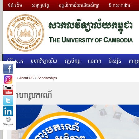
ទំព័រដើម
សម្ភាររូបវន្ត
បុគ្គលិកការិយាល័យសិក្សា
ឱកាសការងារ
អំពី ស.ក
មហាវិទ្យាល័យ
វគ្គសិក្សា
ធនធាន
និស្សិត
ការស្
Home
»
About UC
»
Scholarships
អាហារូបករណ៍