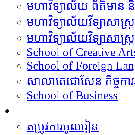
មហាវិទ្យាល័យ​​ ព័ត៏មាន
មហាវិទ្យាល័យវីទ្យាសាស្រ្តន
មហាវិទ្យាល័យវិទ្យាសាស្រ្
School of Creative Art
School of Foreign La
សាលាតេជោសែន កិច្ចការរដ
School of Business
វគ្គសិក្សា
តម្រូវការចូលរៀន