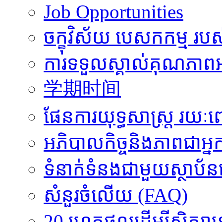
Job Opportunities
ចក្ខុវិស័យ បេសកកម្ម រប
ការទទួលស្គាល់គុណភាពអ
学期时间
ផែនការយុទ្ធសាស្រ្ត រយ
អភិបាលកិច្ចនិងភាពជាអ្ន
ទំនាក់ទំនងជាមួយស្ថាប័ន
សំនួរចំលើយ (FAQ)
20 ហេតុផលដើម្បីសិក្ស