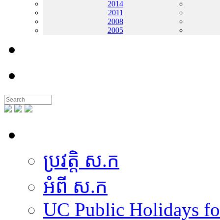
2014
2011
2008
2005
ទំនាក់ទំនង
ទីតាំង
អំពី ស.ក
ប្រវត្តិ ស.ក
អំពី ស.ក
UC Public Holidays f