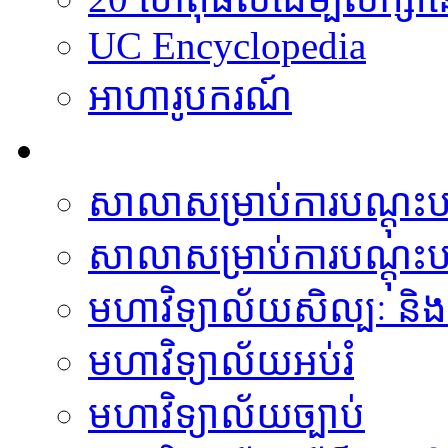
UC Encyclopedia
អាហារូបករណ៍
មហាវិទ្យាល័យ
សាលាសម្រាប់ការបណ្តុះបណ
សាលាសម្រាប់ការបណ្តុះបណ
មហាវិទ្យាល័យសិល្បៈ និង 
មហាវិទ្យាល័យអប់រំ
មហាវិទ្យាល័យច្បាប់