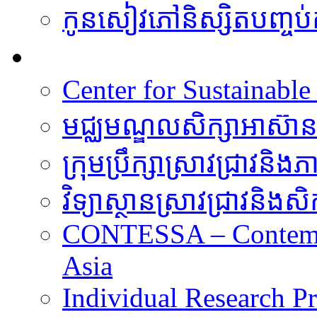
កូនសៀវភៅនិស្សិតបញ្ចប់ក
ការស្រាវជ្រាវ
Center for Sustainabl
មជ្ឈមណ្ឌលសិក្សាអាស៊ា
ក្រុមប្រឹក្សាស្រាវជ្រាវនិងភ
វិទ្យាស្ថានស្រាវជ្រាវនិងសិក
CONTESSA – Contempor
Asia
Individual Research Pr