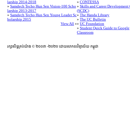
larship 2014-2018
»
CONTESSA
»
Samdech Techo Hun Sen Vision-100 Scho
»
Skills and Career Development 
larship 2013-2017
(SCDC)
»
Samdech Techo Hun Sen Young Leader Sc
»
The Handa Library
holarship 2015
»
The UC Bulletin
View All
»
»
UC Foundation
»
Student Quick Guide to Google
Classroom
រក្សាសិទ្ធគ្រប់យ៉ាង ​© ២០០៣ -២០២១ ដោយសាកលវិទ្យាល័យ កម្ពុជា