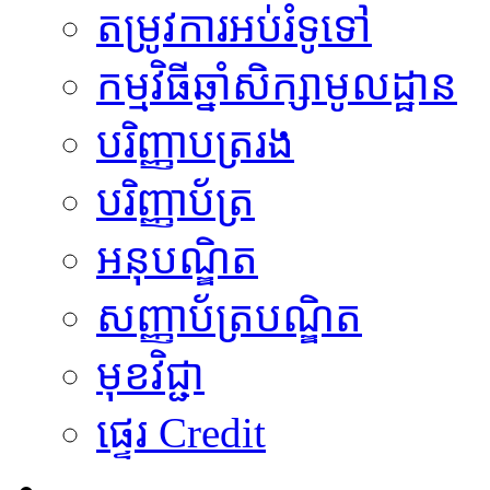
តម្រូវការអប់រំទូទៅ
កម្មវិធីឆ្នាំសិក្សាមូលដ្ឋាន
បរិញ្ញាបត្ររង
បរិញ្ញាប័ត្រ
អនុបណ្ឌិត
សញ្ញាប័ត្របណ្ឌិត
មុខវិជ្ជា
ផ្ទេរ Credit