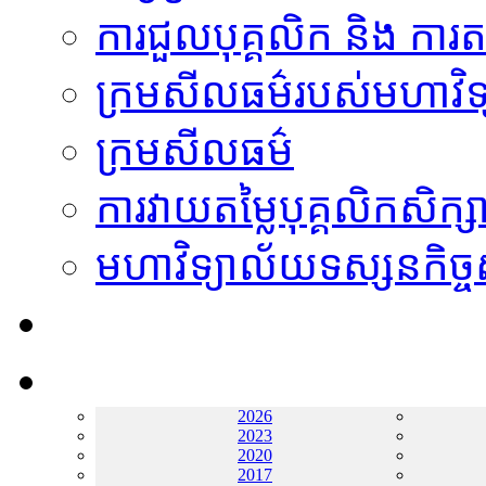
ការជួលបុគ្គលិក និង ការតម
ក្រមសីលធម៌របស់មហាវិទ
ក្រមសីលធម៌
ការវាយតម្លៃបុគ្គលិកសិក្ស
មហាវិទ្យាល័យទស្សនកិច្ចស
ឱកាសការងារ
ឃ្លាំងតម្កល់ឯកសារ
2026
2023
2020
2017