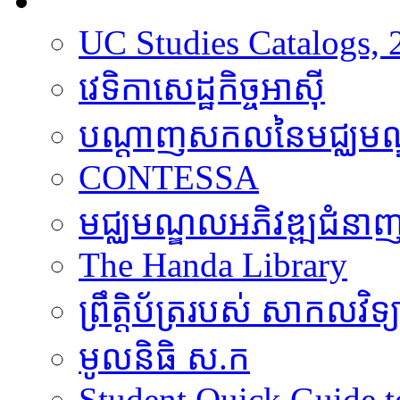
ធនធាន
UC Studies Catalogs,
វេទិកាសេដ្ឋកិច្ចអាស៊ី
បណ្តាញសកលនៃមជ្ឈមណ្
CONTESSA
មជ្ឈមណ្ឌលអភិវឌ្ឍជំនា
The Handa Library
ព្រឹត្តិប័ត្ររបស់​​ សាកលវិទ
មូលនិធិ​ ស.ក
Student Quick Guide 