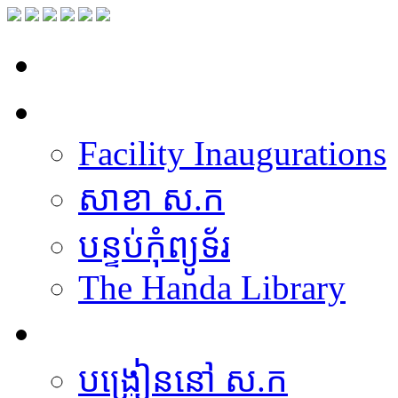
ទំព័រដើម
សម្ភាររូបវន្ត
Facility Inaugurations
សាខា ស.ក
បន្ទប់កុំព្យូទ័រ
The Handa Library
បុគ្គលិកការិយាល័យសិក្សា
បង្រៀននៅ ស.ក