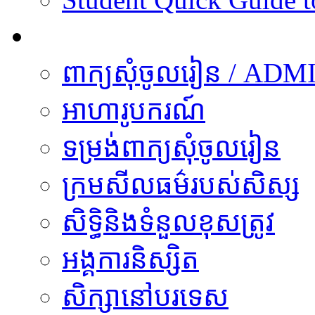
និស្សិត
ពាក្យសុំចូលរៀន / A
អាហារូបករណ៍
ទម្រង់ពាក្យសុំចូលរៀន
ក្រមសីលធម៌របស់សិស្ស
សិទ្ធិនិងទំនួលខុសត្រូវ
អង្គការនិស្សិត
សិក្សា​នៅ​បរទេស