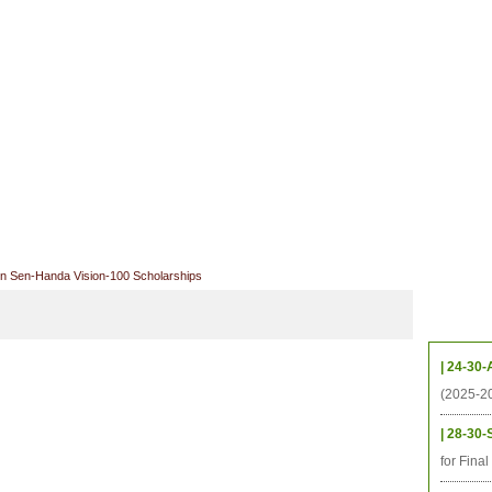
ាល័យសិក្សា
ឱកាសការងារ
ឃ្លាំងតម្កល់ឯកសារ
ទំនាក់ទំនង
ទីតាំង
ធនធាន
និស្សិត
ការស្រាវជ្រាវ
អតីតនិស្សិត
គម្រោងនាពេលខា
 Sen-Handa Vision-100 Scholarships
កម្មវិ
| 24-30-
(2025-2
| 28-30-
for Fina