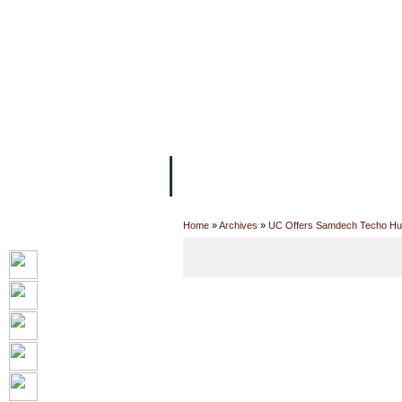
ទំព័រដើម
សម្ភាររូបវន្ត
បុគ្គលិកការិយ
អំពី ស.ក
មហាវិទ្យាល័យ
វគ្គសិក្សា
Home
»
Archives
»
UC Offers Samdech Techo Hun