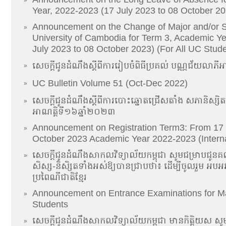
Year, 2022-2023 (17 July 2023 to 08 October 20
Announcement on the Change of Major and/or S
»
University of Cambodia for Term 3, Academic Y
July 2023 to 08 October 2023) (For All UC Stud
សេចក្តីជូនដំណឹងស្តីពីការរៀបចំពិធីប្រគល់ បណ្ណជ័យលាភ
»
UC Bulletin Volume 51 (Oct-Dec 2022)
»
សេចក្តីជូនដំណឹងស្តីពីការបោះឆ្នោតជ្រើសតាំង សភានិស្សិ
»
អាណត្តិទី១៦ឆ្នាំ២០២៣
Announcement on Registration Term3: From 17 
»
October 2023 Academic Year 2022-2023 (Interna
សេចក្ដីជូនដំណឹងសាកលវិទ្យាល័យកម្ពុជា សូមជម្រាបជូនគណ
»
សិស្ស-និសិ្សតទាំងអស់ឱ្យបានជ្រាបថា៖ ដើម្បីចូលរួម អបអរសា
ប្រពៃណីជាតិខ្មែរ
Announcement on Entrance Examinations for M
»
Students
សេចក្ដីជូនដំណឹងសាកលវិទ្យាល័យកម្ពុជា មានកិត្តិយស សូ
»