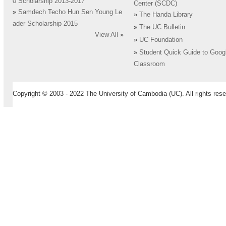
0 Scholarship 2013-2017
Center (SCDC)
»
Samdech Techo Hun Sen Young Le
»
The Handa Library
ader Scholarship 2015
»
The UC Bulletin
View All
»
»
UC Foundation
»
Student Quick Guide to Goog
Classroom
Copyright © 2003 - 2022 The University of Cambodia (UC). All rights rese