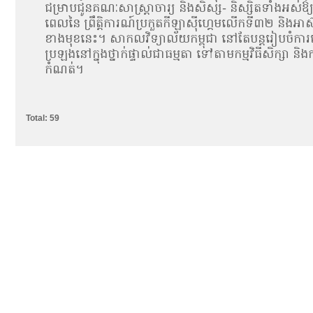
ជម្រាបជូនគណៈសាស្ត្រាចារ្យ និងសិស្ស- និស្សិតទាំងអស់
ពេលនៃ ព្រឹត្តិការណ៍ប្រកួតកីឡាស៊ីហ្គេមលើកទី៣២ និងអា
ខាងមុខនេះ។ សាកលវិទ្យាល័យកម្ពុជា នៅតែបន្តរៀបចំការ
ប្រឡងនៅក្នុងថ្នាក់ផ្ទាល់ជាធម្មតា ទៅតាមកម្មវិធីសិក្សា
កំណត់។
Total: 59