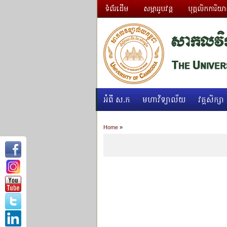
ទំព័រដើម
សម្ភាររូបវន្ត
បុគ្គលិកការិយ
អំពី ស.ក
មហាវិទ្យាល័យ
វគ្គសិក្សា
Home
»