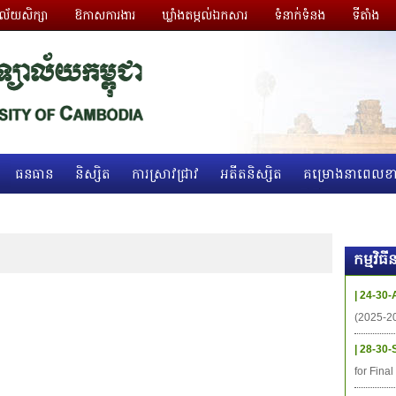
ាល័យសិក្សា
ឱកាសការងារ
ឃ្លាំងតម្កល់ឯកសារ
ទំនាក់ទំនង
ទីតាំង
ធនធាន
និស្សិត
ការស្រាវជ្រាវ
អតីតនិស្សិត
គម្រោងនាពេលខា
កម្មវិ
| 24-30-
(2025-2
| 28-30-
for Fina