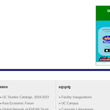
S
ធនធាន
សម្ភាររូបវន្ត
»
UC Studies Catalogs, 2019-2023
»
Facility Inaugurations
»
Asia Economic Forum
»
UC Campus
»
Global Network of ASEAN Study
»
Computer Laboratories