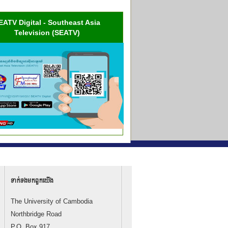
EATV Digital - Southeast Asia
Television (SEATV)
ទាក់ទង​មក​ពួក​យើង
The University of Cambodia
Northbridge Road
P.O. Box 917