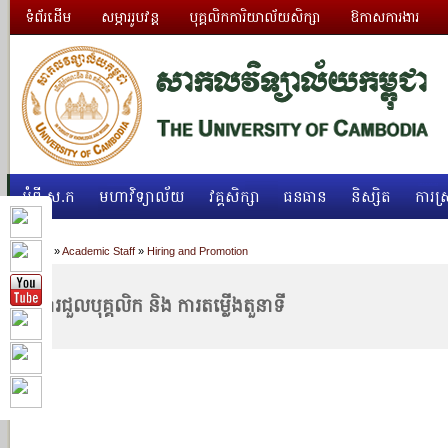
ទំព័រដើម
សម្ភាររូបវន្ត
បុគ្គលិកការិយាល័យសិក្សា
ឱកាសការងារ
អំពី ស.ក
មហាវិទ្យាល័យ
វគ្គសិក្សា
ធនធាន
និស្សិត
ការស្
Home
»
Academic Staff
»
Hiring and Promotion
ការជួលបុគ្គលិក និង ការតម្លើងតួនាទី