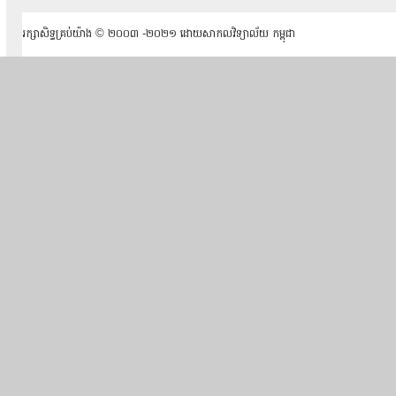
រក្សាសិទ្ធគ្រប់យ៉ាង ​© ២០០៣ -២០២១ ដោយសាកលវិទ្យាល័យ កម្ពុជា