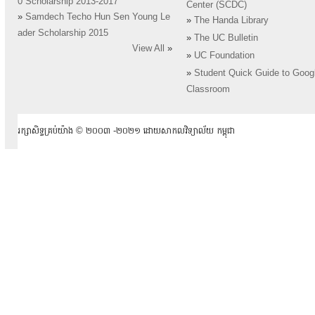
0 Scholarship 2013-2017
Center (SCDC)
»
Samdech Techo Hun Sen Young Le
»
The Handa Library
ader Scholarship 2015
»
The UC Bulletin
View All
»
»
UC Foundation
»
Student Quick Guide to Goog
Classroom
រក្សាសិទ្ធគ្រប់យ៉ាង ​© ២០០៣ -២០២១ ដោយសាកលវិទ្យាល័យ កម្ពុជា