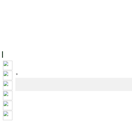
ទំព័រដើម
សម្ភាររូបវន្ត
បុគ្គលិកការិយាល័យសិក្សា
ឱកាសការងារ
អំពី ស.ក
មហាវិទ្យាល័យ
វគ្គសិក្សា
ធនធាន
និស្សិត
ការស្
Home
»