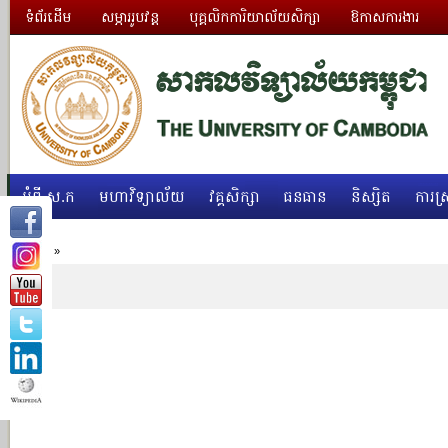
ទំព័រដើម
សម្ភាររូបវន្ត
បុគ្គលិកការិយាល័យសិក្សា
ឱកាសការងារ
អំពី ស.ក
មហាវិទ្យាល័យ
វគ្គសិក្សា
ធនធាន
និស្សិត
ការស្
Home
»