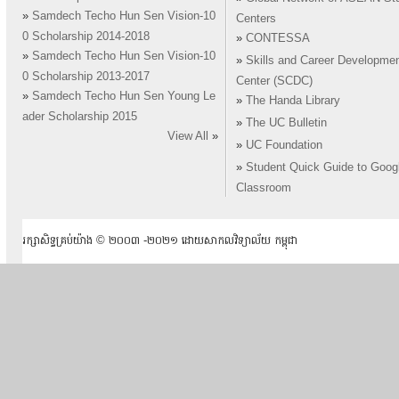
»
Samdech Techo Hun Sen Vision-10
Centers
0 Scholarship 2014-2018
»
CONTESSA
»
Samdech Techo Hun Sen Vision-10
»
Skills and Career Developme
0 Scholarship 2013-2017
Center (SCDC)
»
Samdech Techo Hun Sen Young Le
»
The Handa Library
ader Scholarship 2015
»
The UC Bulletin
View All
»
»
UC Foundation
»
Student Quick Guide to Goog
Classroom
រក្សាសិទ្ធគ្រប់យ៉ាង ​© ២០០៣ -២០២១ ដោយសាកលវិទ្យាល័យ កម្ពុជា