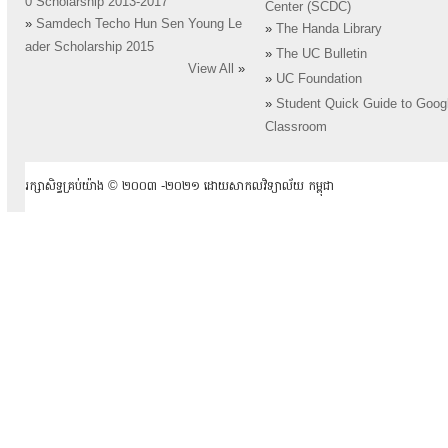
0 Scholarship 2013-2017
Center (SCDC)
»
Samdech Techo Hun Sen Young Le
»
The Handa Library
ader Scholarship 2015
»
The UC Bulletin
View All
»
»
UC Foundation
»
Student Quick Guide to Goog
Classroom
រក្សាសិទ្ធគ្រប់យ៉ាង ​© ២០០៣ -២០២១ ដោយសាកលវិទ្យាល័យ កម្ពុជា