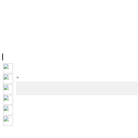
ទំព័រដើម
សម្ភាររូបវន្ត
បុគ្គលិកការិយាល័យសិក្សា
ឱកាសការងារ
អំពី ស.ក
មហាវិទ្យាល័យ
វគ្គសិក្សា
ធនធាន
និស្សិត
ការស្
Home
»