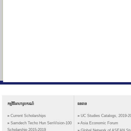
កម្មវិធីអាហារូបករណ៍
ធនធាន
»
Current Scholarships
»
UC Studies Catalogs, 2019-2
»
Samdech Techo Hun SenVision-100
»
Asia Economic Forum
Scholarship 2015-2019
»
Global Network of ASEAN St