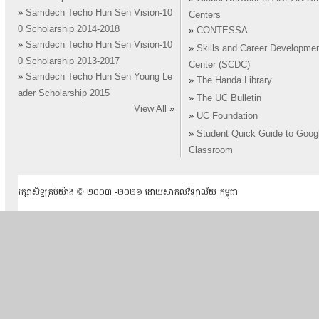
»
Samdech Techo Hun Sen Vision-10
Centers
0 Scholarship 2014-2018
»
CONTESSA
»
Samdech Techo Hun Sen Vision-10
»
Skills and Career Developme
0 Scholarship 2013-2017
Center (SCDC)
»
Samdech Techo Hun Sen Young Le
»
The Handa Library
ader Scholarship 2015
»
The UC Bulletin
View All
»
»
UC Foundation
»
Student Quick Guide to Goog
Classroom
រក្សាសិទ្ធគ្រប់យ៉ាង ​© ២០០៣ -២០២១ ដោយសាកលវិទ្យាល័យ កម្ពុជា