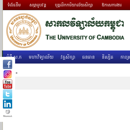
ទំព័រដើម
សម្ភាររូបវន្ត
បុគ្គលិកការិយាល័យសិក្សា
ឱកាសការងារ
អំពី ស.ក
មហាវិទ្យាល័យ
វគ្គសិក្សា
ធនធាន
និស្សិត
ការស្
Home
»