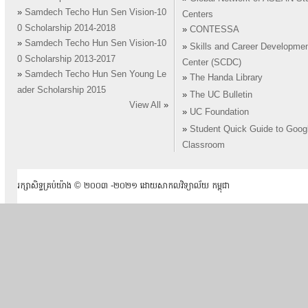
»
Samdech Techo Hun Sen Vision-10
Centers
0 Scholarship 2014-2018
»
CONTESSA
»
Samdech Techo Hun Sen Vision-10
»
Skills and Career Developme
0 Scholarship 2013-2017
Center (SCDC)
»
Samdech Techo Hun Sen Young Le
»
The Handa Library
ader Scholarship 2015
»
The UC Bulletin
View All
»
»
UC Foundation
»
Student Quick Guide to Goog
Classroom
រក្សាសិទ្ធគ្រប់យ៉ាង ​© ២០០៣ -២០២១ ដោយសាកលវិទ្យាល័យ កម្ពុជា