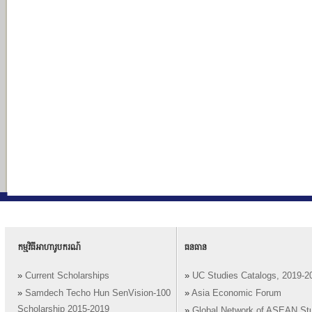
កម្មវិធីអាហារូបករណ៍
ធនធាន
»
Current Scholarships
»
UC Studies Catalogs, 2019-2
»
Samdech Techo Hun SenVision-100
»
Asia Economic Forum
Scholarship 2015-2019
»
Global Network of ASEAN St