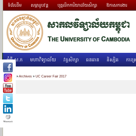
ទំព័រដើម
សម្ភាររូបវន្ត
បុគ្គលិកការិយាល័យសិក្សា
ឱកាសការងារ
អំពី ស.ក
មហាវិទ្យាល័យ
វគ្គសិក្សា
ធនធាន
និស្សិត
ការស្
Home
»
Archives
»
UC Career Fair 2017