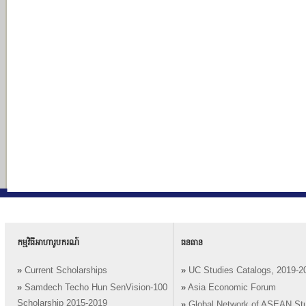
កម្មវិធីអាហារូបករណ៍
ធនធាន
»
Current Scholarships
»
UC Studies Catalogs, 2019-2
»
Samdech Techo Hun SenVision-100
»
Asia Economic Forum
Scholarship 2015-2019
»
Global Network of ASEAN St