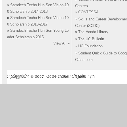
»
Samdech Techo Hun Sen Vision-10
Centers
0 Scholarship 2014-2018
»
CONTESSA
»
Samdech Techo Hun Sen Vision-10
»
Skills and Career Developme
0 Scholarship 2013-2017
Center (SCDC)
»
Samdech Techo Hun Sen Young Le
»
The Handa Library
ader Scholarship 2015
»
The UC Bulletin
View All
»
»
UC Foundation
»
Student Quick Guide to Goog
Classroom
រក្សាសិទ្ធគ្រប់យ៉ាង ​© ២០០៣ -២០២១ ដោយសាកលវិទ្យាល័យ កម្ពុជា