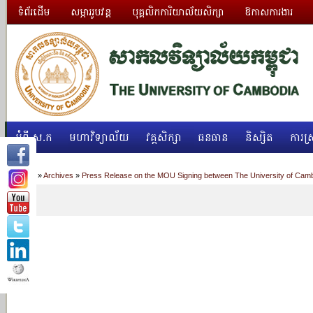
ទំព័រដើម
សម្ភាររូបវន្ត
បុគ្គលិកការិយាល័យសិក្សា
ឱកាសការងារ
អំពី ស.ក
មហាវិទ្យាល័យ
វគ្គសិក្សា
ធនធាន
និស្សិត
ការស្
Home
»
Archives
»
Press Release on the MOU Signing between The University of Cambodi