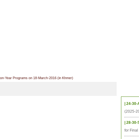
ាល័យសិក្សា
ឱកាសការងារ
ឃ្លាំងតម្កល់ឯកសារ
ទំនាក់ទំនង
ទីតាំង
ធនធាន
និស្សិត
ការស្រាវជ្រាវ
អតីតនិស្សិត
គម្រោងនាពេលខា
ion-Year Programs on 18-March-2016 (in Khmer)
កម្មវិ
| 24-30-
(2025-2
| 28-30-
for Fina