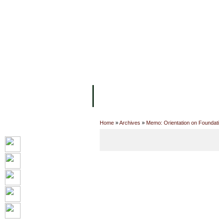
ទំព័រដើម
សម្ភាររូបវន្ត
បុគ្គលិកការិយ
អំពី ស.ក
មហាវិទ្យាល័យ
វគ្គសិក្សា
Home
»
Archives
»
Memo: Orientation on Foundat