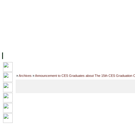
ទំព័រដើម
សម្ភាររូបវន្ត
បុគ្គលិកការិយាល័យសិក្សា
ឱកាសការងារ
អំពី ស.ក
មហាវិទ្យាល័យ
វគ្គសិក្សា
ធនធាន
និស្សិត
ការស្
Home
»
Archives
»
Announcement to CES Graduates about The 15th CES Graduation