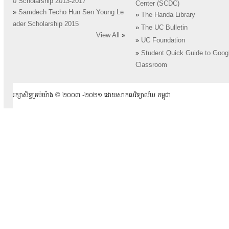
0 Scholarship 2013-2017
Center (SCDC)
»
Samdech Techo Hun Sen Young Le
»
The Handa Library
ader Scholarship 2015
»
The UC Bulletin
View All
»
»
UC Foundation
»
Student Quick Guide to Goog
Classroom
រក្សាសិទ្ធគ្រប់យ៉ាង ​© ២០០៣ -២០២១ ដោយសាកលវិទ្យាល័យ កម្ពុជា