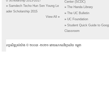
0 Scholarship 2013-2017
Center (SCDC)
»
Samdech Techo Hun Sen Young Le
»
The Handa Library
ader Scholarship 2015
»
The UC Bulletin
View All
»
»
UC Foundation
»
Student Quick Guide to Goog
Classroom
រក្សាសិទ្ធគ្រប់យ៉ាង ​© ២០០៣ -២០២១ ដោយសាកលវិទ្យាល័យ កម្ពុជា