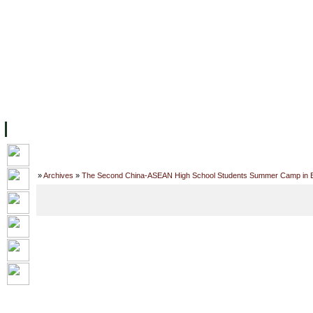
ទំព័រដើម
សម្ភាររូបវន្ត
បុគ្គលិកការិយាល័យសិក្សា
ឱកាសការងារ
អំពី ស.ក
មហាវិទ្យាល័យ
វគ្គសិក្សា
ធនធាន
និស្សិត
ការស្
Home
»
Archives
»
The Second China-ASEAN High School Students Summer Camp in Bei