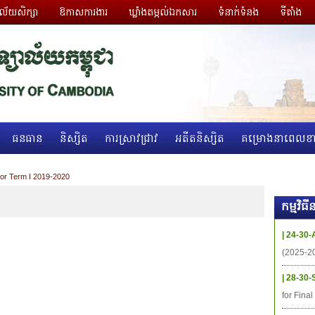
ាល័យសិក្សា
ឱកាសការងារ
ឃ្លាំងតម្កល់ឯកសារ
ទំនាក់ទំនង
ទីតាំង
ធនធាន
និស្សិត
ការស្រាវជ្រាវ
អតីតនិស្សិត
គម្រោងនាពេលខា
for Term I 2019-2020
កម្មវិ
| 24-30-
(2025-2
| 28-30-
for Fina