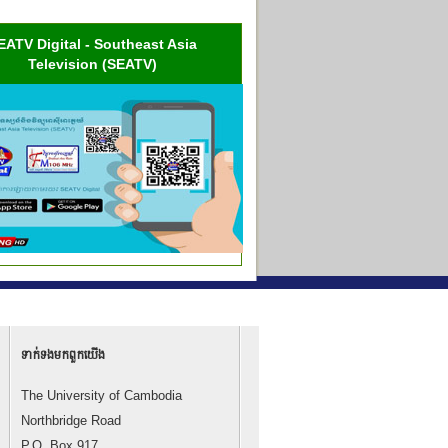
EATV Digital - Southeast Asia
Television (SEATV)
ទាក់ទង​មក​ពួក​យើង
The University of Cambodia
Northbridge Road
P.O. Box 917