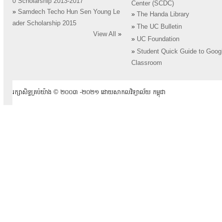
0 Scholarship 2013-2017
Center (SCDC)
»
Samdech Techo Hun Sen Young Le
»
The Handa Library
ader Scholarship 2015
»
The UC Bulletin
View All
»
»
UC Foundation
»
Student Quick Guide to Goog
Classroom
រក្សាសិទ្ធគ្រប់យ៉ាង ​© ២០០៣ -២០២១ ដោយសាកលវិទ្យាល័យ កម្ពុជា