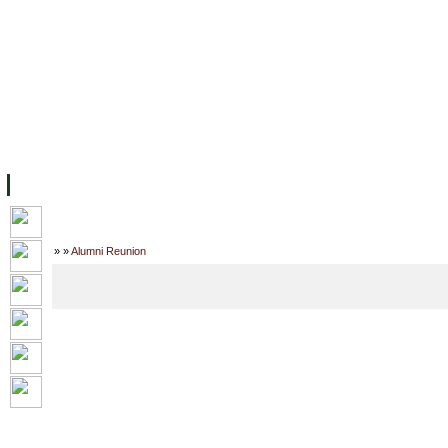
ទំព័រដើម
សម្ភាររូបវន្ត
បុគ្គលិកការិយាល័យសិក្សា
ឱកាសការងារ
អំពី ស.ក
មហាវិទ្យាល័យ
វគ្គសិក្សា
ធនធាន
និស្សិត
ការស្
Home
»
»
Alumni Reunion