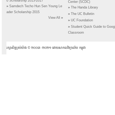
0 Scholarship 2013-2017
Center (SCDC)
»
Samdech Techo Hun Sen Young Le
»
The Handa Library
ader Scholarship 2015
»
The UC Bulletin
View All
»
»
UC Foundation
»
Student Quick Guide to Goog
Classroom
រក្សាសិទ្ធគ្រប់យ៉ាង ​© ២០០៣ -២០២១ ដោយសាកលវិទ្យាល័យ កម្ពុជា