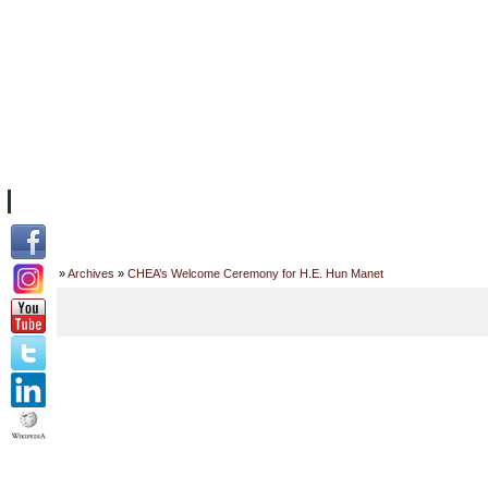
ទំព័រដើម
សម្ភាររូបវន្ត
បុគ្គលិកការិយាល័យសិក្សា
ឱកាសការងារ
អំពី ស.ក
មហាវិទ្យាល័យ
វគ្គសិក្សា
ធនធាន
និស្សិត
ការស្
Home
»
Archives
»
CHEA’s Welcome Ceremony for H.E. Hun Manet