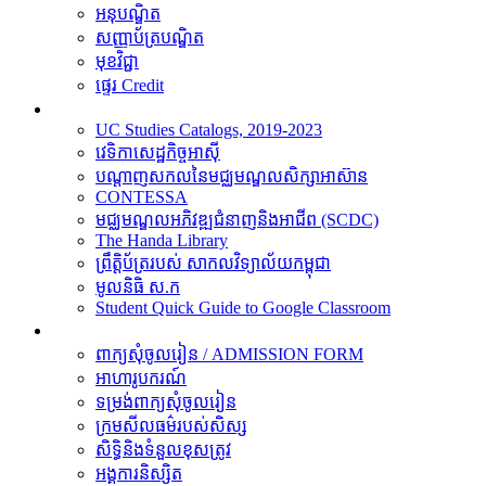
អនុបណ្ឌិត
សញ្ញាប័ត្របណ្ឌិត
មុខវិជ្ជា
ផ្ទេរ Credit
ធនធាន
UC Studies Catalogs, 2019-2023
វេទិកាសេដ្ឋកិច្ចអាស៊ី
បណ្តាញសកលនៃមជ្ឈមណ្ឌលសិក្សាអាស៊ាន
CONTESSA
មជ្ឈមណ្ឌលអភិវឌ្ឍជំនាញនិងអាជីព (SCDC)
The Handa Library
ព្រឹត្តិប័ត្ររបស់​​ សាកលវិទ្យាល័យកម្ពុជា
មូលនិធិ​ ស.ក
Student Quick Guide to Google Classroom
និស្សិត
ពាក្យសុំចូលរៀន / ADMISSION FORM
អាហារូបករណ៍
ទម្រង់ពាក្យសុំចូលរៀន
ក្រមសីលធម៌របស់សិស្ស
សិទ្ធិនិងទំនួលខុសត្រូវ
អង្គការនិស្សិត