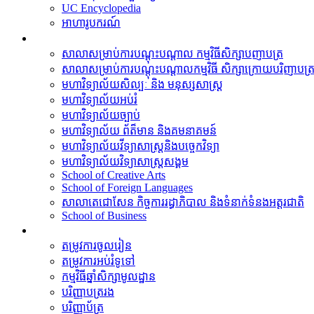
UC Encyclopedia
អាហារូបករណ៍
មហាវិទ្យាល័យ
សាលាសម្រាប់ការបណ្តុះបណ្តាល កម្មវិធីសិក្សាបញាបត្រ
សាលាសម្រាប់ការបណ្តុះបណ្តាលកម្មវិធី សិក្សាក្រោយបរិញាបត្
មហាវិទ្យាល័យសិល្បៈ និង មនុស្សសាស្រ្ត
មហាវិទ្យាល័យអប់រំ
មហាវិទ្យាល័យច្បាប់
មហាវិទ្យាល័យ​​ ព័ត៏មាន និងគមនាគមន៍
មហាវិទ្យាល័យវីទ្យាសាស្រ្តនិងបច្ចេកវិទ្យា
មហាវិទ្យាល័យវិទ្យាសាស្រ្តសង្គម
School of Creative Arts
School of Foreign Languages
សាលាតេជោសែន កិច្ចការរដ្ធាភិបាល និងទំនាក់ទំនងអត្តរជាតិ
School of Business
វគ្គសិក្សា
តម្រូវការចូលរៀន
តម្រូវការអប់រំទូទៅ
កម្មវិធីឆ្នាំសិក្សាមូលដ្ឋាន
បរិញ្ញាបត្ររង
បរិញ្ញាប័ត្រ