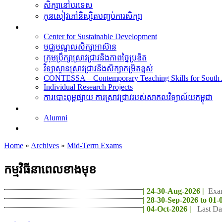
សិក្សា​នៅ​បរទេស
កូនសៀវភៅនិស្សិតបញ្ចប់ការសិក្សា
ការស្រាវជ្រាវ
Center for Sustainable Development
មជ្ឈមណ្ឌលសិក្សាអាស៊ាន
ក្រុមប្រឹក្សាស្រាវជ្រាវនិងភាពច្នៃប្រឌិត
វិទ្យាស្ថានស្រាវជ្រាវនិងសិក្សាកម្រិតខ្ពស់
CONTESSA – Contemporary Teaching Skills for South 
Individual Research Projects
ការបោះពុម្ពផ្សាយ ការស្រាវជ្រាវរបស់សាកលវិទ្យាល័យកម្ពុជា
អតីតនិស្សិត
Alumni
គម្រោងនាពេលខាងមុខ
Home
»
Archives
»
Mid-Term Exams
កម្មវិធីនាពេលខាងមុខ
| 24-30-Aug-2026 |
Exa
| 28-30-Sep-2026 to 01-
| 04-Oct-2026 |
Last Da