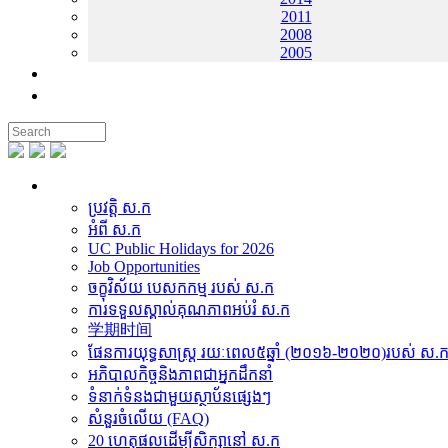
2011
2008
2005
ទំនាក់ទំនង
ទីតាំង
អំពី ស.ក
ប្រវត្តិ ស.ក
អំពី ស.ក
UC Public Holidays for 2026
Job Opportunities
ចក្ខុវិស័យ បេសកកម្ម របស់ ស.ក
ការទទួលស្គាល់គុណភាពអប់រំ ស.ក
学期时间
ផែនការយុទ្ធសាស្រ្ត រយៈពេល៥ឆ្នាំ (២០១៦-២០២០)​របស់ ស.
អភិបាលកិច្ចនិងភាពជាអ្នកដឹកនាំ
ទំនាក់ទំនងជាមួយស្ថាប័នផ្សេងៗ
សំនួរចំលើយ (FAQ)
20 ហេតុផលដើម្បីសិក្សានៅ ស.ក