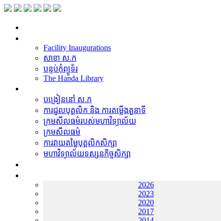
ទំព័រដើម
សម្ភាររូបវន្ត
Facility Inaugurations
សាខា ស.ក
បន្ទប់កុំព្យូទ័រ
The Handa Library
បុគ្គលិកការិយាល័យសិក្សា
បង្រៀននៅ ស.ក
ការជួលបុគ្គលិក និង ការតម្លើងតួនាទី
ក្រមសីលធម៌របស់មហាវិទ្យាល័យ
ក្រមសីលធម៌
ការវាយតម្លៃបុគ្គលិកសិក្សា
មហាវិទ្យាល័យទស្សនកិច្ចសិក្សា
ឱកាសការងារ
ឃ្លាំងតម្កល់ឯកសារ
2026
2023
2020
2017
2014