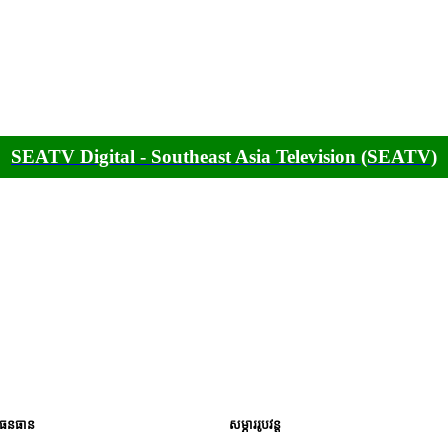
SEATV Digital - Southeast Asia Television (SEATV)
ធនធាន
សម្ភាររូបវន្ត