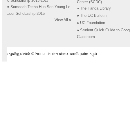
0 Scholarship 2013-2017
Center (SCDC)
»
Samdech Techo Hun Sen Young Le
»
The Handa Library
ader Scholarship 2015
»
The UC Bulletin
View All
»
»
UC Foundation
»
Student Quick Guide to Goog
Classroom
រក្សាសិទ្ធគ្រប់យ៉ាង ​© ២០០៣ -២០២១ ដោយសាកលវិទ្យាល័យ កម្ពុជា