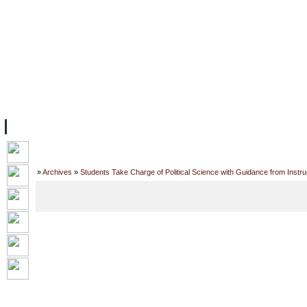
ទំព័រដើម
សម្ភាររូបវន្ត
បុគ្គលិកការិយាល័យសិក្សា
ឱកាសការងារ
អំពី ស.ក
មហាវិទ្យាល័យ
វគ្គសិក្សា
ធនធាន
និស្សិត
ការស្
Home
»
Archives
»
Students Take Charge of Political Science with Guidance from Instru