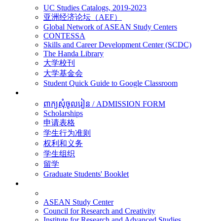
UC Studies Catalogs, 2019-2023
亚洲经济论坛（AEF）
Global Network of ASEAN Study Centers
CONTESSA
Skills and Career Development Center (SCDC)
The Handa Library
大学校刊
大学基金会
Student Quick Guide to Google Classroom
学生
ពាក្យសុំចូលរៀន / ADMISSION FORM
Scholarships
申请表格
学生行为准则
权利和义务
学生组织
留学
Graduate Students' Booklet
科研
ASEAN Study Center
Council for Research and Creativity
Institute for Research and Advanced Studies