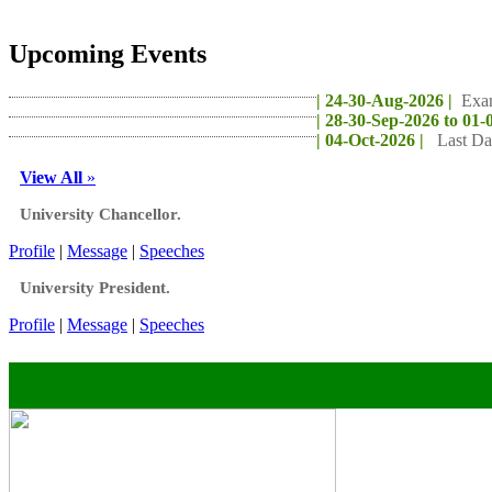
Upcoming Events
| 24-30-Aug-2026 |
Exa
| 28-30-Sep-2026 to 01-
| 04-Oct-2026 |
Last Da
View All
»
University Chancellor.
Profile
|
Message
|
Speeches
University President.
Profile
|
Message
|
Speeches