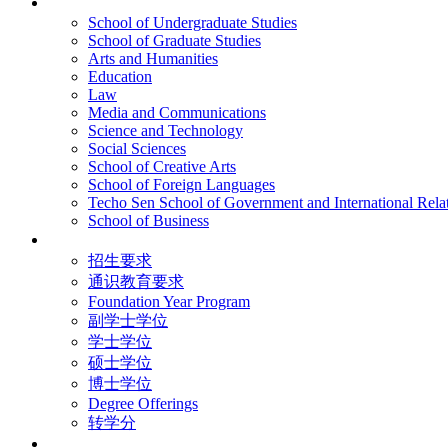
院校框架
School of Undergraduate Studies
School of Graduate Studies
Arts and Humanities
Education
Law
Media and Communications
Science and Technology
Social Sciences
School of Creative Arts
School of Foreign Languages
Techo Sen School of Government and International Rela
School of Business
学术学位
招生要求
通识教育要求
Foundation Year Program
副学士学位
学士学位
硕士学位
博士学位
Degree Offerings
转学分
资源