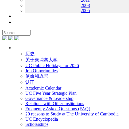
2011
2008
2005
联系我们
地图
关于UC
历史
关于柬埔寨大学
UC Public Holidays for 2026
Job Opportunities
使命和愿景
认证
Academic Calendar
UC Five Year Strategic Plan
Governance & Leadership
Relations with Other Institutions
Frequently Asked Questions (FAQ)
20 reasons to Study at The University of Cambodia
UC Encyclopedia
Scholarships