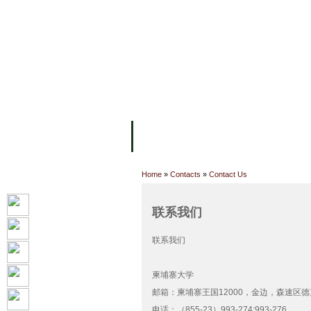
主页
设施
学术人员
工作
关于UC
院校框架
学术学位
资
Home
»
Contacts
»
Contact Us
联系我们
联系我们
柬埔寨大学
邮箱：柬埔寨王国12000，金边，森速区德
电话：（855-23）993-274;993-276