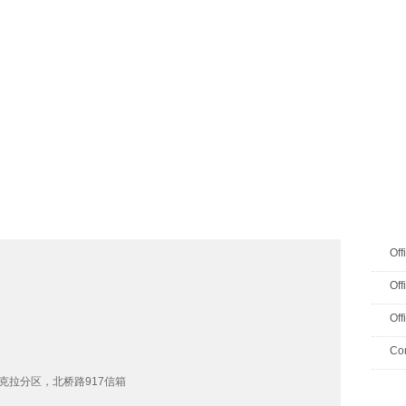
档案
联系我们
地图
源
学生
科研
校友
即将推出的项目
Off
Off
Off
Con
克拉分区，北桥路917信箱
Upcom