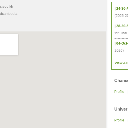
.edu.kh
| 24-30-
ofcambodia
(2025-2
| 28-30-
for Fina
| 04-Oct
2026)
View All
Chance
Profile
Univer
Profile