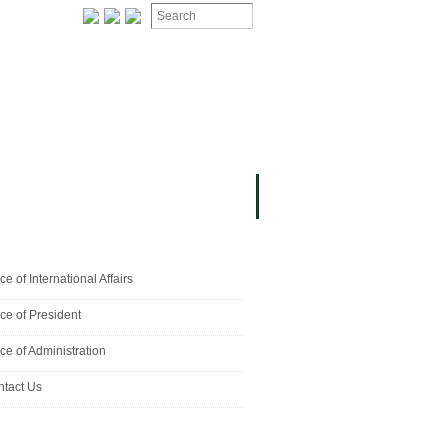
ice of International Affairs
ice of President
ice of Administration
tact Us
ing Events