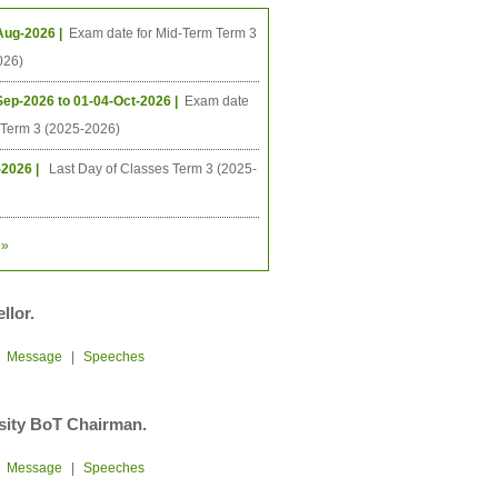
Aug-2026 |
Exam date for Mid-Term Term 3
026)
Sep-2026 to 01-04-Oct-2026 |
Exam date
l Term 3 (2025-2026)
-2026 |
Last Day of Classes Term 3 (2025-
»
llor.
|
Message
|
Speeches
sity BoT Chairman.
|
Message
|
Speeches