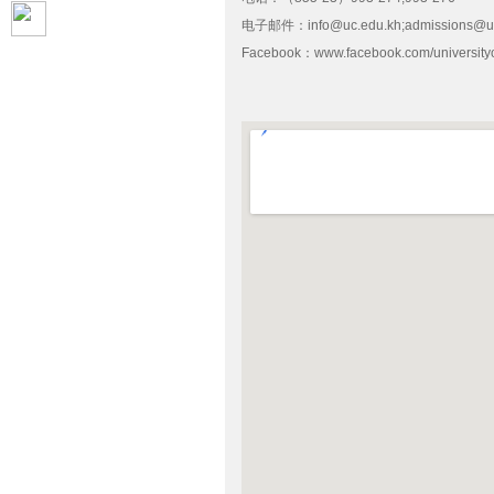
电子邮件：info@uc.edu.kh;admissions@uc
Facebook：www.facebook.com/university